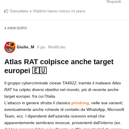
Rispondi
Samueleex
e
Vladimir
hanno messo mi piace
.
4 ANNI
DOPO
Giulio_M
9 giu
Modificato
Atlas RAT colpisce anche target
europei 🇪🇺
Il gruppo cybercriminale cinese
TA4922
, tramite il malware
Atlas
RAT
ha colpito diversi obiettivi nel mondo, più di recente anche
target europei, fra cui l'Italia.
L'attacco in genere sfrutta il classico
phishing
, nelle sue varianti;
eventualmente anche rchieste di contatto da WhatsApp, Microsoft
Team, ecc. I dipendenti dell'azienda ricevono email che
apparentemente sembrano innocue, provenienti dall'interno (es.