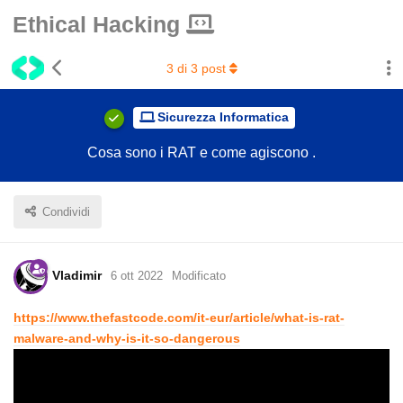
Ethical Hacking
3
di
3
post
Sicurezza Informatica
Cosa sono i RAT e come agiscono .
Condividi
Vladimir
6 ott 2022
Modificato
https://www.thefastcode.com/it-eur/article/what-is-rat-
malware-and-why-is-it-so-dangerous