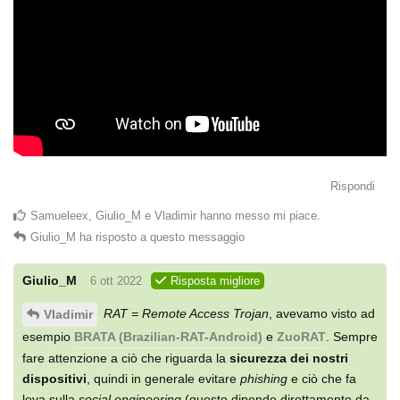
Rispondi
Samueleex
,
Giulio_M
e
Vladimir
hanno messo mi piace
.
Giulio_M
ha risposto a questo messaggio
Giulio_M
6 ott 2022
Risposta migliore
RAT = Remote Access Trojan
, avevamo visto ad
Vladimir
esempio
BRATA (Brazilian-RAT-Android)
e
ZuoRAT
. Sempre
fare attenzione a ciò che riguarda la
sicurezza dei nostri
dispositivi
, quindi in generale evitare
phishing
e ciò che fa
leva sulla
social engineering
(questo dipende direttamente da