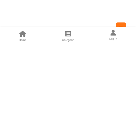
Feed
Log In
Home
Categorie
Fondatori