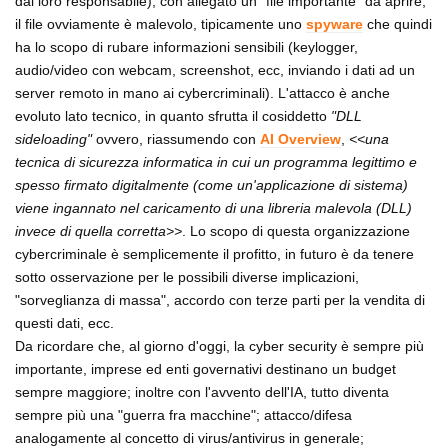
dal loro responsabile), con allegato un "file importante" da aprire;
il file ovviamente è malevolo, tipicamente uno
spyware
che quindi
ha lo scopo di rubare informazioni sensibili (keylogger,
audio/video con webcam, screenshot, ecc, inviando i dati ad un
server remoto in mano ai cybercriminali). L'attacco è anche
evoluto lato tecnico, in quanto sfrutta il cosiddetto
"DLL
sideloading"
ovvero, riassumendo con
AI Overview
,
<<una
tecnica di sicurezza informatica in cui un programma legittimo e
spesso firmato digitalmente (come un'applicazione di sistema)
viene ingannato nel caricamento di una libreria malevola (DLL)
invece di quella corretta>>
. Lo scopo di questa organizzazione
cybercriminale è semplicemente il profitto, in futuro è da tenere
sotto osservazione per le possibili diverse implicazioni,
"sorveglianza di massa", accordo con terze parti per la vendita di
questi dati, ecc.
Da ricordare che, al giorno d'oggi, la cyber security è sempre più
importante, imprese ed enti governativi destinano un budget
sempre maggiore; inoltre con l'avvento dell'IA, tutto diventa
sempre più una "guerra fra macchine"; attacco/difesa
analogamente al concetto di virus/antivirus in generale;