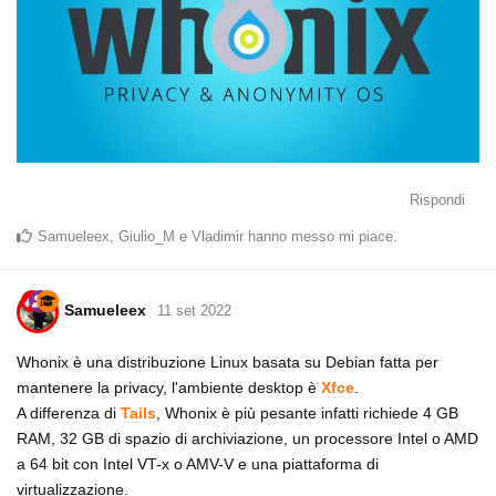
Rispondi
Samueleex
,
Giulio_M
e
Vladimir
hanno messo mi piace
.
Samueleex
11 set 2022
Whonix è una distribuzione Linux basata su Debian fatta per
mantenere la privacy, l'ambiente desktop è
Xfce
.
A differenza di
Tails
, Whonix è più pesante infatti richiede 4 GB
RAM, 32 GB di spazio di archiviazione, un processore Intel o AMD
a 64 bit con Intel VT-x o AMV-V e una piattaforma di
virtualizzazione.