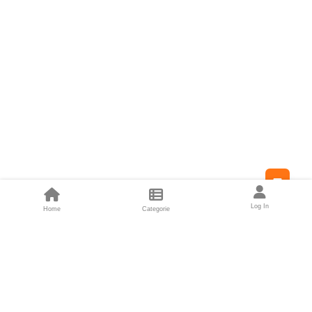
Feed
Log In
Home
Categorie