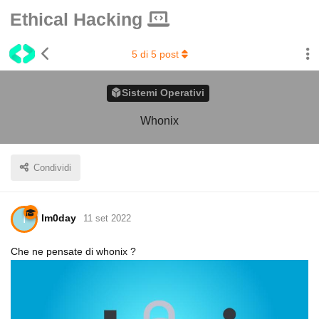
Ethical Hacking
5
di
5
post
Sistemi Operativi
Whonix
Condividi
Im0day
I
11 set 2022
Che ne pensate di whonix ?