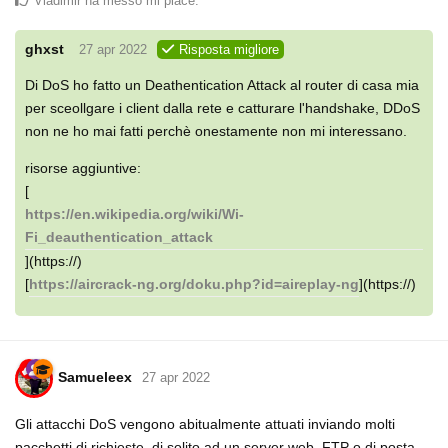
Vladimir
ha messo mi piace
.
ghxst
27 apr 2022
Risposta migliore
Di DoS ho fatto un Deathentication Attack al router di casa mia
per sceollgare i client dalla rete e catturare l'handshake, DDoS
non ne ho mai fatti perchè onestamente non mi interessano.
risorse aggiuntive:
[
https://en.wikipedia.org/wiki/Wi-
Fi_deauthentication_attack
](https://)
[
https://aircrack-ng.org/doku.php?id=aireplay-ng
](https://)
Samueleex
27 apr 2022
Gli attacchi DoS vengono abitualmente attuati inviando molti
pacchetti di richieste, di solito ad un server web, FTP o di posta