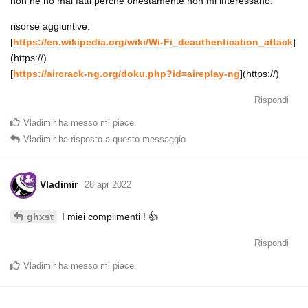
non ne ho mai fatti perchè onestamente non mi interessano.
risorse aggiuntive:
[
https://en.wikipedia.org/wiki/Wi-Fi_deauthentication_attack
]
(https://)
[
https://aircrack-ng.org/doku.php?id=aireplay-ng
](https://)
Rispondi
Vladimir
ha messo mi piace
.
Vladimir
ha risposto a questo messaggio
Vladimir
28 apr 2022
I miei complimenti ! 👍
ghxst
Rispondi
Vladimir
ha messo mi piace
.