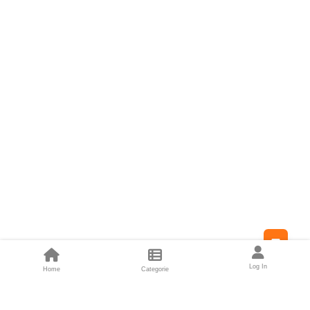
Feed
Log In
Home
Categorie