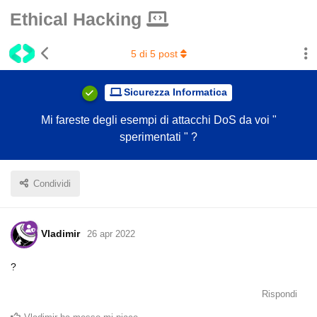
Ethical Hacking
5
di
5
post
Sicurezza Informatica
Mi fareste degli esempi di attacchi DoS da voi "
sperimentati " ?
Condividi
Vladimir
26 apr 2022
?
Rispondi