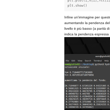
plt.plot(i,V[i],Ycc[i]
plt.show()
Infine un'immagine per questo
aumentando la pendenza del f
livello è più basso (a parità d
indica la pendenza espressa in 