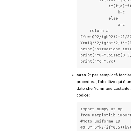
            if(f(a)*f(
                b=c

            else:

                a=c

    return a

#Yc=(Q^2/(gb^2))^(1/3)
Yc=(Q**2/(g*b**2))**(1
print("situazione iniz
print("Yu=",bisez(0,3,
print("Yc=",Yc)
caso 2
: per semplicità faccia
procedura; l'obiettivo qui è 
dato che Yc rimane costante;
codice:
import numpy as np

from matplotlib import
#moto uniforme 1D

#Q=UY=bYks(if^0.5)(bY(