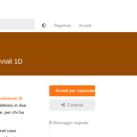
Registrati
Accedi
viali 1D
Accedi per rispondere
quazione di
ddiviso in due
Condividi
e, per chi ha
Messaggio originale
 nel caso