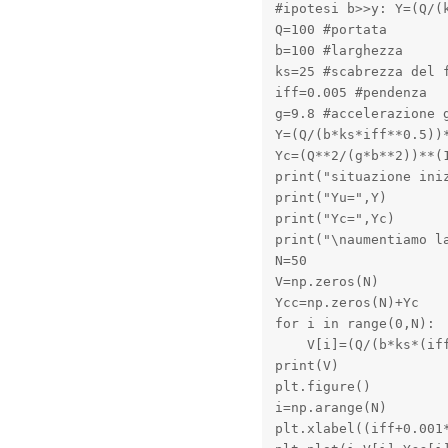
#ipotesi b>>y: Y=(Q/(k
Q=100 #portata

b=100 #larghezza

ks=25 #scabrezza del f
iff=0.005 #pendenza

g=9.8 #accelerazione g
Y=(Q/(b*ks*iff**0.5))*
Yc=(Q**2/(g*b**2))**(1
print("situazione iniz
print("Yu=",Y)

print("Yc=",Yc)

print("\naumentiamo la
N=50

V=np.zeros(N)

Ycc=np.zeros(N)+Yc

for i in range(0,N):

    V[i]=(Q/(b*ks*(iff
print(V)

plt.figure()

i=np.arange(N)

plt.xlabel((iff+0.001*