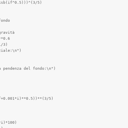
sb(if^0.5)))^(3/5)

ondo

ravità

*0.6

/3)

iale:\n")

 pendenza del fondo:\n")

+0.001*i)**0.5))**(3/5)

i)*100)
