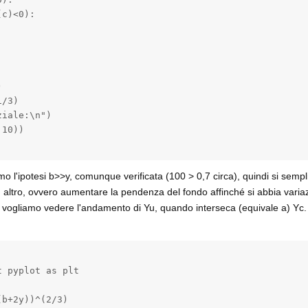
c)<0):



/3)

iale:\n")

10))

mo l'ipotesi b>>y, comunque verificata (100 > 0,7 circa), quindi si sempli
un altro, ovvero aumentare la pendenza del fondo affinché si abbia varia
 vogliamo vedere l'andamento di Yu, quando interseca (equivale a) Yc. 
 pyplot as plt

b+2y))^(2/3)
