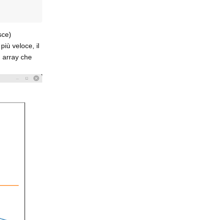
sce)
iù veloce, il
n array che