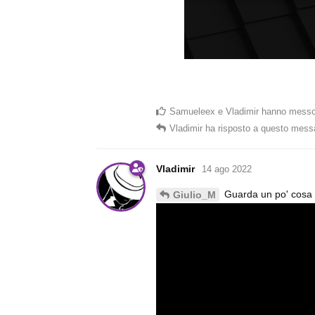
Samueleex
e
Vladimir
hanno messo
Vladimir
ha risposto a questo mess
Vladimir
14 ago 2022
Guarda un po' cosa h
Giulio_M