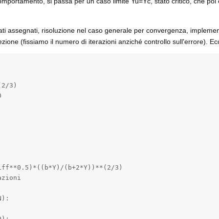
mportamento, si passa per un caso limite Yu=Yc, stato critico, che po
ati assegnati, risoluzione nel caso generale per convergenza, implem
zione (fissiamo il numero di iterazioni anziché controllo sull'errore). Ecc
2/3)



ff**0.5)*((b*Y)/(b+2*Y))**(2/3)

zioni

):

):
