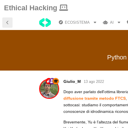
Ethical Hacking
ECOSISTEMA
AI
Python 
Giulio_M
13 ago 2022
Dopo aver parlato dell'ottima librer
diffusione tramite metodo FTCS
,
sottocasi: studiamo il comportament
conoscenze di idrodinamica riconos
Brevemente, Yu è l'altezza del fiume