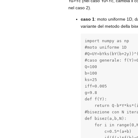
Yu>Yc (nel caso Yu<Yc, cambia il co
nel caso 2).
caso 1
: moto uniforme 1D, d
variante del metodo della bise
import numpy as np

#moto uniforme 1D

#Q=UY=bYks(bY(b+2y))^(
#caso generale: f(Y)=0
Q=100

b=100

ks=25

iff=0.005

g=9.8

def f(Y):

    return Q-b*Y*ks*(i
#bisezione con N itera
def bisez(a,b,N):

    for i in range(0,N
        c=0.5*(a+b)

        if(f(a)*f(b)<0