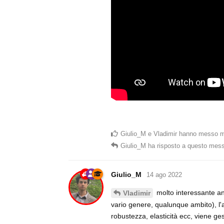
Giulio_M
e
Vladimir
hanno messo m
Giulio_M
ha risposto a questo mes
Giulio_M
14 ago 2022
molto interessante an
Vladimir
vario genere, qualunque ambito), l'
robustezza, elasticità ecc, viene ge