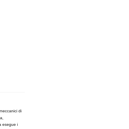
Rispondi
meccanici di
a,
a esegue i