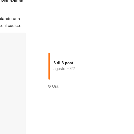
i evidenziamo
entando una
o il codice:
3
di
3
post
agosto 2022
Ora