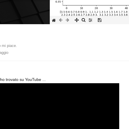
 mi piace
.
aggio
o trovato su YouTube ...