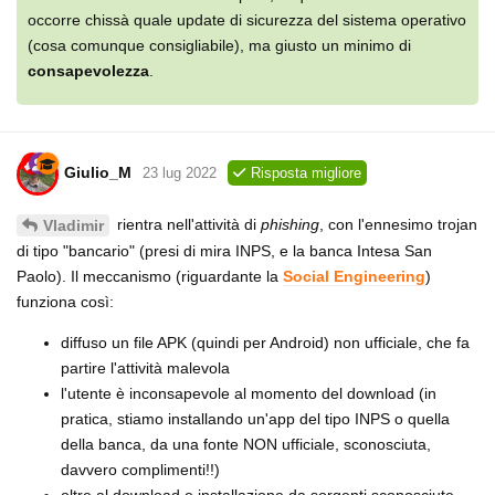
occorre chissà quale update di sicurezza del sistema operativo
(cosa comunque consigliabile), ma giusto un minimo di
consapevolezza
.
Giulio_M
23 lug 2022
Risposta migliore
rientra nell'attività di
phishing
, con l'ennesimo trojan
Vladimir
di tipo "bancario" (presi di mira INPS, e la banca Intesa San
Paolo). Il meccanismo (riguardante la
Social Engineering
)
funziona così:
diffuso un file APK (quindi per Android) non ufficiale, che fa
partire l'attività malevola
l'utente è inconsapevole al momento del download (in
pratica, stiamo installando un'app del tipo INPS o quella
della banca, da una fonte NON ufficiale, sconosciuta,
davvero complimenti!!)
oltre al download e installazione da sorgenti sconosciute,