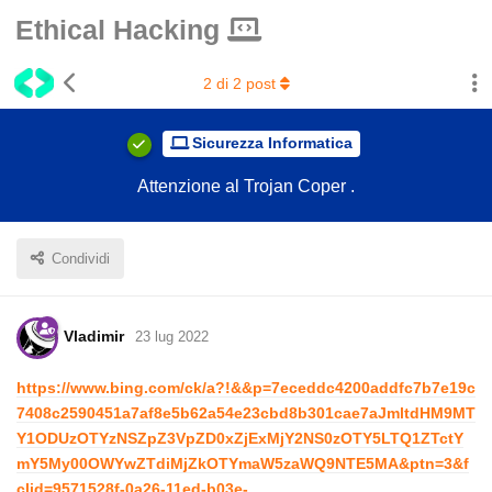
Ethical Hacking
2
di
2
post
Sicurezza Informatica
Attenzione al Trojan Coper .
Condividi
Vladimir
23 lug 2022
https://www.bing.com/ck/a?!&&p=7eceddc4200addfc7b7e19c
7408c2590451a7af8e5b62a54e23cbd8b301cae7aJmltdHM9MT
Y1ODUzOTYzNSZpZ3VpZD0xZjExMjY2NS0zOTY5LTQ1ZTctY
mY5My00OWYwZTdiMjZkOTYmaW5zaWQ9NTE5MA&ptn=3&f
clid=9571528f-0a26-11ed-b03e-