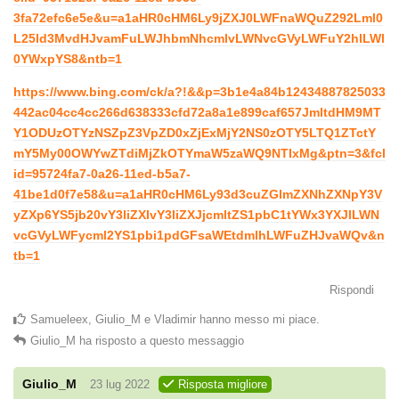
3fa72efc6e5e&u=a1aHR0cHM6Ly9jZXJ0LWFnaWQuZ292Lml0
L25ld3MvdHJvamFuLWJhbmNhcmlvLWNvcGVyLWFuY2hlLWl
0YWxpYS8&ntb=1
https://www.bing.com/ck/a?!&&p=3b1e4a84b12434887825033
442ac04cc4cc266d638333cfd72a8a1e899caf657JmltdHM9MT
Y1ODUzOTYzNSZpZ3VpZD0xZjExMjY2NS0zOTY5LTQ1ZTctY
mY5My00OWYwZTdiMjZkOTYmaW5zaWQ9NTIxMg&ptn=3&fcl
id=95724fa7-0a26-11ed-b5a7-
41be1d0f7e58&u=a1aHR0cHM6Ly93d3cuZGlmZXNhZXNpY3V
yZXp6YS5jb20vY3liZXIvY3liZXJjcmltZS1pbC1tYWx3YXJlLWN
vcGVyLWFycml2YS1pbi1pdGFsaWEtdmlhLWFuZHJvaWQv&n
tb=1
Rispondi
Samueleex
,
Giulio_M
e
Vladimir
hanno messo mi piace
.
Giulio_M
ha risposto a questo messaggio
Giulio_M
23 lug 2022
Risposta migliore