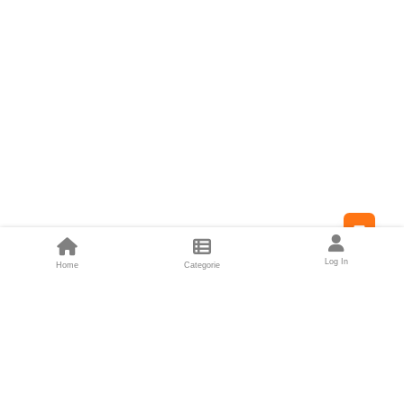
Feed
Log In
Home
Categorie