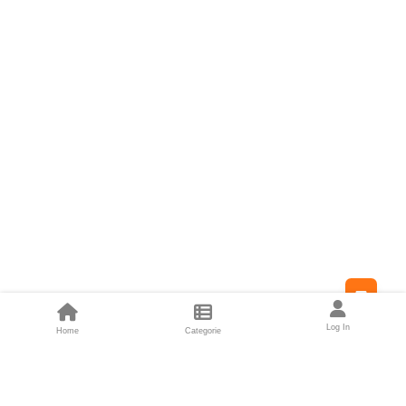
Feed
Log In
Home
Categorie