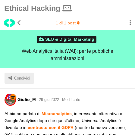
Ethical Hacking
1
di
1
post
SEO & Digital Marketing
Web Analytics Italia (WAI): per le pubbliche
amministrazioni
Condividi
Giulio_M
29 giu 2022
Modificato
Abbiamo parlato di
Microanalytics
, interessante alternativa a
Google Analytics dopo che quest'ultimo, Universal Analytics è
diventato in
contrasto con il GDPR
(mentre la nuova versione,
GA4, sebbene non ancora molto diffusa e apprezzata, non