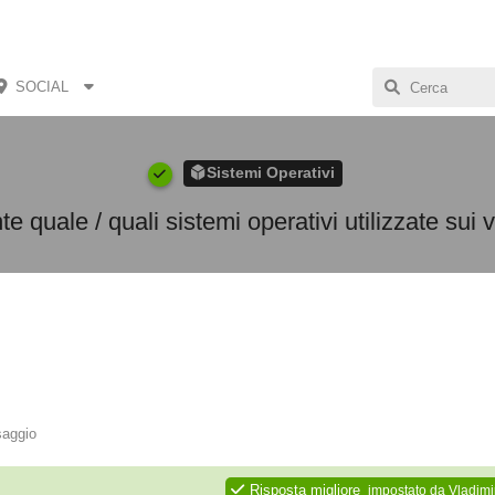
SOCIAL
Sistemi Operativi
e quale / quali sistemi operativi utilizzate sui 
saggio
Risposta migliore
impostato da
Vladimi