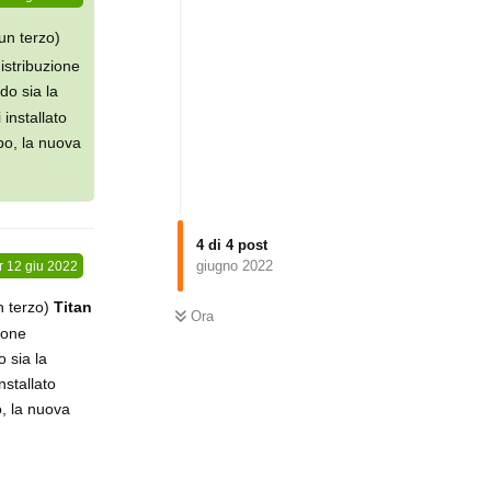
un terzo)
istribuzione
do sia la
installato
po, la nuova
4
di
4
post
giugno 2022
r
12 giu 2022
n terzo)
Titan
Ora
ione
 sia la
nstallato
, la nuova
Rispondi