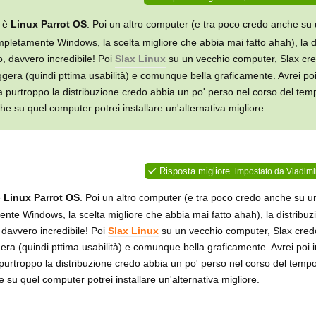
e è
Linux Parrot OS
. Poi un altro computer (e tra poco credo anche su 
etamente Windows, la scelta migliore che abbia mai fatto ahah), la d
, davvero incredibile! Poi
Slax Linux
su un vecchio computer, Slax cre
gera (quindi pttima usabilità) e comunque bella graficamente. Avrei poi 
 purtroppo la distribuzione credo abbia un po' perso nel corso del tem
e su quel computer potrei installare un'alternativa migliore.
Risposta migliore
impostato da
Vladimi
è
Linux Parrot OS
. Poi un altro computer (e tra poco credo anche su u
e Windows, la scelta migliore che abbia mai fatto ahah), la distribuz
davvero incredibile! Poi
Slax Linux
su un vecchio computer, Slax credo
ra (quindi pttima usabilità) e comunque bella graficamente. Avrei poi i
urtroppo la distribuzione credo abbia un po' perso nel corso del tempo
su quel computer potrei installare un'alternativa migliore.