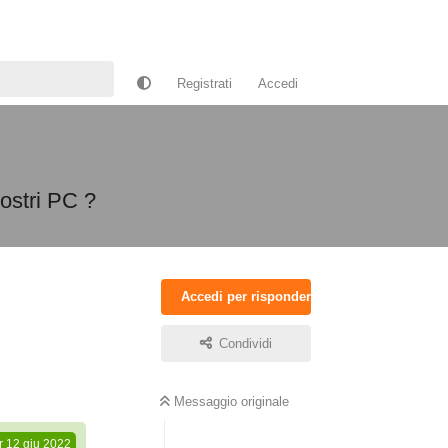
Registrati
Accedi
vostri PC ?
Accedi per rispondere
Condividi
Rispondi
Messaggio originale
r
12 giu 2022