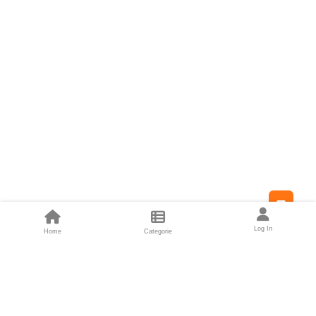
Feed
Log In
Home
Categorie