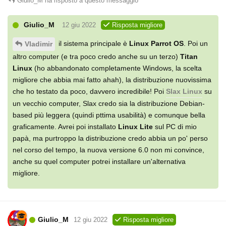
Giulio_M
ha risposto a questo messaggio
Giulio_M
12 giu 2022
Risposta migliore
il sistema principale è
Linux Parrot OS
. Poi un
Vladimir
altro computer (e tra poco credo anche su un terzo)
Titan
Linux
(ho abbandonato completamente Windows, la scelta
migliore che abbia mai fatto ahah), la distribuzione nuovissima
che ho testato da poco, davvero incredibile! Poi
Slax Linux
su
un vecchio computer, Slax credo sia la distribuzione Debian-
based più leggera (quindi pttima usabilità) e comunque bella
graficamente. Avrei poi installato
Linux Lite
sul PC di mio
papà, ma purtroppo la distribuzione credo abbia un po' perso
nel corso del tempo, la nuova versione 6.0 non mi convince,
anche su quel computer potrei installare un'alternativa
migliore.
Giulio_M
12 giu 2022
Risposta migliore