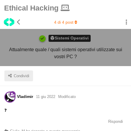
Ethical Hacking
4
di
4
post
Sistemi Operativi
Attualmente quale / quali sistemi operativi utilizzate sui
vostri PC ?
Condividi
Vladimir
11 giu 2022
Modificato
❓
Rispondi