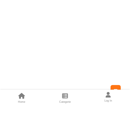
Feed
Log In
Home
Categorie