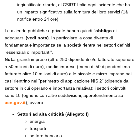
ingiustificato ritardo, al CSIRT Italia ogni incidente che ha
un impatto significativo sulla fornitura dei loro servizi (1à
notifica entro 24 ore)
Le aziende pubbliche e private hanno quindi l'
obbligo
di
adeguarsi
(vedi nota)
. In particolare la cosa diventa di
fondamentale importanza se la società rientra nei settori definiti
"essenziali o importanti".
Nota
: grandi imprese (oltre 250 dipendenti e/o fatturato superiore
a 50 milioni di euro), medie imprese (meno di 50 dipendenti ma
fatturato oltre 10 milioni di euro) e le piccole e micro imprese nei
casi rientrino nel "perimetro di applicazione NIS 2" (dipende dal
settore in cui operano e importanza relativa); i settori coinvolti
sono 18 (ognuno con altre suddivisioni, approfondimento su
acn.gov.it
), ovvero:
Settori ad alta criticità (Allegato I)
energia
trasporti
settore bancario