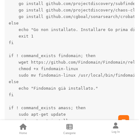
        echo "Tutti i file .json sono stati rimossi d
    go install github.com/projectdiscovery/subfinder/
    fi

    go install github.com/projectdiscovery/chaos-clie
    go install github.com/cgboal/sonarsearch/crobat@l
    if [ -z "$output_dir" ]; then

else

        echo -e "${WHITE}Fatto! Risultati in: $curren
    echo "Go non installato. Installare Go prima di p
        log "Fatto! Risultati in: $current_domain" "$
    exit 1

    else

fi

        echo -e "${WHITE}Fatto! Risultati in: $output
        log "Fatto! Risultati in: $output_dir" "$BLUE
if ! command_exists findomain; then

    fi

    wget https://github.com/Findomain/Findomain/relea
    chmod +x findomain-linux

    cd .. || { log "Errore cambiando directory: $outp
    sudo mv findomain-linux /usr/local/bin/findomain

}

else

    echo "Findomain già installato."

if [ -n "$domain" ]; then

fi

    run_recon "$domain"

fi

if ! command_exists amass; then

    sudo apt-get update

if [ -n "$domain_list" ]; then

Feed
    sudo apt-get install -y amass

    while IFS= read -r line; do

else

Log In
        run_recon "$line"

    echo "Amass già installato."

Home
Categorie