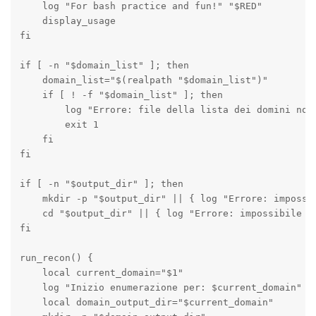
    log "For bash practice and fun!" "$RED"

    display_usage

fi

if [ -n "$domain_list" ]; then

    domain_list="$(realpath "$domain_list")"

    if [ ! -f "$domain_list" ]; then

        log "Errore: file della lista dei domini non 
        exit 1

    fi

fi

if [ -n "$output_dir" ]; then

    mkdir -p "$output_dir" || { log "Errore: impossi
    cd "$output_dir" || { log "Errore: impossibile ca
fi

run_recon() {

    local current_domain="$1"

    log "Inizio enumerazione per: $current_domain" "$
    local domain_output_dir="$current_domain"
