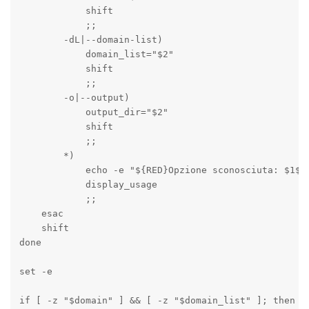
            shift

            ;;

        -dL|--domain-list)

            domain_list="$2"

            shift

            ;;

        -o|--output)

            output_dir="$2"

            shift

            ;;

        *)

            echo -e "${RED}Opzione sconosciuta: $1${R
            display_usage

            ;;

    esac

    shift

done

set -e

if [ -z "$domain" ] && [ -z "$domain_list" ]; then
