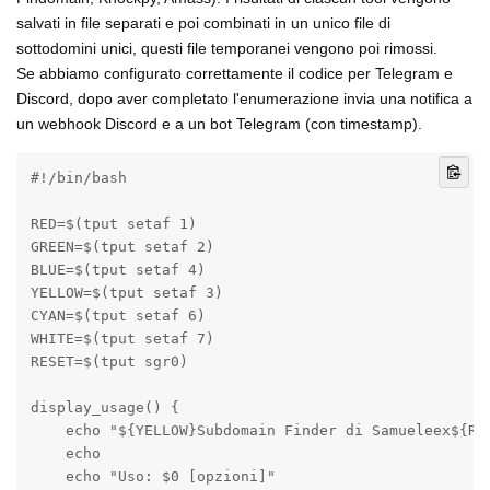
salvati in file separati e poi combinati in un unico file di
sottodomini unici, questi file temporanei vengono poi rimossi.
Se abbiamo configurato correttamente il codice per Telegram e
Discord, dopo aver completato l'enumerazione invia una notifica a
un webhook Discord e a un bot Telegram (con timestamp).
#!/bin/bash

RED=$(tput setaf 1)

GREEN=$(tput setaf 2)

BLUE=$(tput setaf 4)

YELLOW=$(tput setaf 3)

CYAN=$(tput setaf 6)

WHITE=$(tput setaf 7)

RESET=$(tput sgr0)

display_usage() {

    echo "${YELLOW}Subdomain Finder di Samueleex${RES
    echo

    echo "Uso: $0 [opzioni]"
