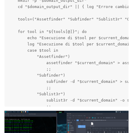
    mkdir -p "$domain_output_dir"

    cd "$domain_output_dir" || { log "Errore cambiand
    tools=("Assetfinder" "Subfinder" "Sublist3r" "Cha
    for tool in "${tools[@]}"; do

        echo "Esecuzione di $tool per $current_domain
        log "Esecuzione di $tool per $current_domain"
        case $tool in

            "Assetfinder")

                assetfinder "$current_domain" > asset
                ;;

            "Subfinder")

                subfinder -d "$current_domain" > subf
                ;;

            "Sublist3r")

                sublist3r -d "$current_domain" -o sub
                ;;

            "Chaos")

                chaos -d "$current_domain" -silent -
                ;;

            "Crtsh")
