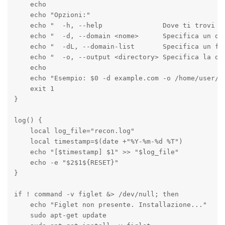
    echo

    echo "Opzioni:"

    echo "  -h, --help               Dove ti trovi or
    echo "  -d, --domain <nome>      Specifica un dom
    echo "  -dL, --domain-list       Specifica un fil
    echo "  -o, --output <directory> Specifica la dir
    echo

    echo "Esempio: $0 -d example.com -o /home/user/De
    exit 1

}

log() {

    local log_file="recon.log"

    local timestamp=$(date +"%Y-%m-%d %T")

    echo "[$timestamp] $1" >> "$log_file"

    echo -e "$2$1${RESET}"

}

if ! command -v figlet &> /dev/null; then

    echo "Figlet non presente. Installazione..."

    sudo apt-get update
