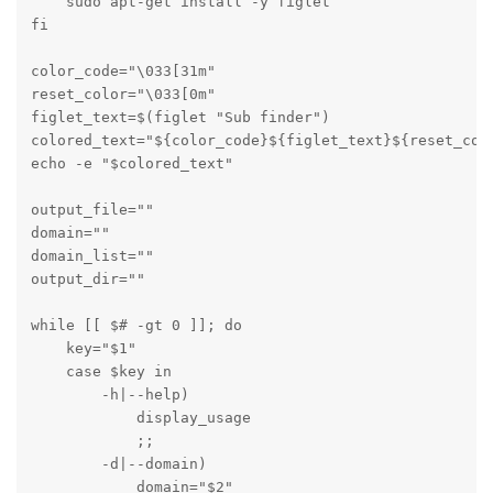
    sudo apt-get install -y figlet

fi

color_code="\033[31m"

reset_color="\033[0m"

figlet_text=$(figlet "Sub finder")

colored_text="${color_code}${figlet_text}${reset_colo
echo -e "$colored_text"

output_file=""

domain=""

domain_list=""

output_dir=""

while [[ $# -gt 0 ]]; do

    key="$1"

    case $key in

        -h|--help)

            display_usage

            ;;

        -d|--domain)

            domain="$2"
