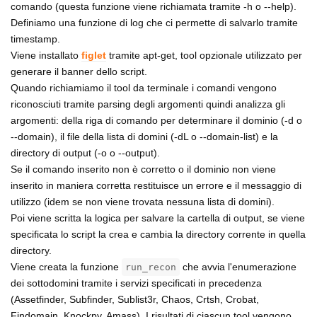
comando (questa funzione viene richiamata tramite -h o --help).
Definiamo una funzione di log che ci permette di salvarlo tramite
timestamp.
Viene installato
figlet
tramite apt-get, tool opzionale utilizzato per
generare il banner dello script.
Quando richiamiamo il tool da terminale i comandi vengono
riconosciuti tramite parsing degli argomenti quindi analizza gli
argomenti: della riga di comando per determinare il dominio (-d o
--domain), il file della lista di domini (-dL o --domain-list) e la
directory di output (-o o --output).
Se il comando inserito non è corretto o il dominio non viene
inserito in maniera corretta restituisce un errore e il messaggio di
utilizzo (idem se non viene trovata nessuna lista di domini).
Poi viene scritta la logica per salvare la cartella di output, se viene
specificata lo script la crea e cambia la directory corrente in quella
directory.
Viene creata la funzione
che avvia l'enumerazione
run_recon
dei sottodomini tramite i servizi specificati in precedenza
(Assetfinder, Subfinder, Sublist3r, Chaos, Crtsh, Crobat,
Findomain, Knockpy, Amass). I risultati di ciascun tool vengono