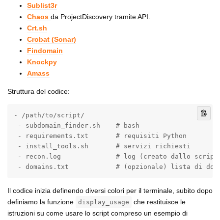
Sublist3r
Chaos
da ProjectDiscovery tramite API.
Crt.sh
Crobat (Sonar)
Findomain
Knockpy
Amass
Struttura del codice:
- /path/to/script/

 - subdomain_finder.sh    # bash 

 - requirements.txt       # requisiti Python

 - install_tools.sh       # servizi richiesti

 - recon.log              # log (creato dallo script)
 - domains.txt            # (opzionale) lista di dom
Il codice inizia definendo diversi colori per il terminale, subito dopo
definiamo la funzione
che restituisce le
display_usage
istruzioni su come usare lo script compreso un esempio di