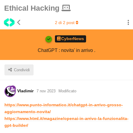
Ethical Hacking
2
di
2
post
CyberNews
ChatGPT : novita' in arrivo .
Condividi
Vladimir
7 nov 2023
Modificato
https://www.punto-informatico.it/chatgpt-in-arrivo-grosso-
aggiornamento-novita/
https://www.html.it/magazine/openai-in-arrivo-la-funzionalita-
gpt-builder/