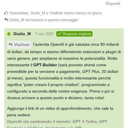
Rispondi
Samueleex
,
Giulio_M
e
Vladimir
hanno messo mi piace
.
Giulio_M
ha risposto a questo messaggio
Giulio_M
7 nov 2023
Risposta migliore
l'azienda
OpenAI
è già valutata circa 90 miliardi
Vladimir
di dollari, da tempo si stanno diffondendo estensioni e plugin di
vario genere, per ampliarne al massimo le potenzialità. Molto
interessante il
GPT-Builder
(sarà previsto ahimé come
prevedibile per la versione a pagamento,
GPT Plus
, 20 dollari
al mese), questa funzionalità è molto interessante perchè
significa "poter creare il proprio chatbot", programmato e
configurato a seconda delle nostre esigenze. Prima o poi si
doveva arrivare a questo punto e diciamo, tanta roba!
Aggiungo il link di un video di approfondimento, che vale la
pena vedere:
OpenAI sta cambiando il mondo: GPT 4 Turbo, GPT
Custom e gli Store, Assistants e le API