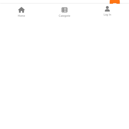
Feed
Log In
Home
Categorie
Fondatori