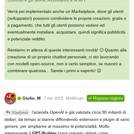
Verrà poi implementato anche un Marketplace, dove gli utenti
(sviluppatori) possono condividere le proprie creazioni, gratis o
a pagamento, che tutti gli utenti possono vedere ed
eventualmente installare, acquistare, quindi significa pubblicità
e potenziale reddito.
Restiamo in attesa di queste interessanti novità! 🙂 Quanto alla
creazione di un proprio chatbot personale, ci sto lavorando
con modelli open-source, non è certo semplice, se riuscirò a
combinare qualcosa... Sarete i primi a saperlo! 😉
Giulio_M
7 nov 2023
Modificato
Risposta migliore
l'azienda
OpenAI
è già valutata circa 90 miliardi di
Vladimir
dollari, da tempo si stanno diffondendo estensioni e plugin di vario
genere, per ampliarne al massimo le potenzialità. Molto
interessante il
GPT-Builder
(sarà previsto ahimé come