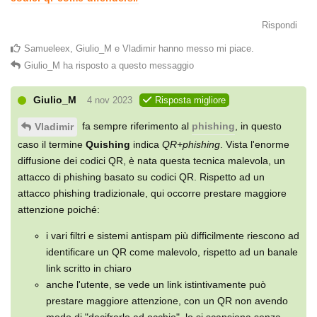
Rispondi
Samueleex
,
Giulio_M
e
Vladimir
hanno messo mi piace
.
Giulio_M
ha risposto a questo messaggio
Giulio_M
4 nov 2023
Risposta migliore
fa sempre riferimento al
phishing
, in questo
Vladimir
caso il termine
Quishing
indica
QR+phishing
. Vista l'enorme
diffusione dei codici QR, è nata questa tecnica malevola, un
attacco di phishing basato su codici QR. Rispetto ad un
attacco phishing tradizionale, qui occorre prestare maggiore
attenzione poiché:
i vari filtri e sistemi antispam più difficilmente riescono ad
identificare un QR come malevolo, rispetto ad un banale
link scritto in chiaro
anche l'utente, se vede un link istintivamente può
prestare maggiore attenzione, con un QR non avendo
modo di "decifrarlo ad occhio", lo si scansiona senza