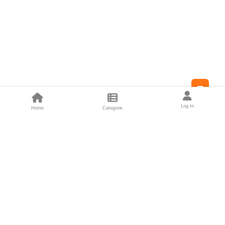
Feed
Log In
Home
Categorie
Fondatori