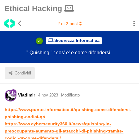
Ethical Hacking
2
di
2
post
Sicurezza Informatica
" Quishing " : cos' e' e come difendersi .
Condividi
Vladimir
4 nov 2023
Modificato
https://www.punto-informatico.it/quishing-come-difendersi-
phishing-codici-qr/
https://www.cybersecurity360.it/news/quishing-in-
preoccupante-aumento-gli-attacchi-di-phishing-tramite-
codici-qr-come-difendersi/