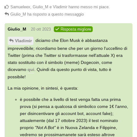
Samueleex
,
Giulio_M
e
Vladimir
hanno messo mi piace
.
Giulio_M
ha risposto a questo messaggio
Giulio_M
20 ott 2023
Risposta migliore
diciamo che Elon Musk è abbastanza
Vladimir
imprevedibile; ricordiamo bene che per un giorno l'uccellino di
Twitter (prima che Twitter si trasformasse nell'attuale X) era
stato sostituito con il simbolo (meme) Dogecoin, come
dicevamo
qui
. Quindi da questo punto di vista, tutto è
possibile!
La mia opinione, in sintesi, è questa:
è possibile che a livello di test venga fatta una prima
prova (si pensa a qualcosa di simbolico come 1€ l'anno,
per disincentivare gli account bot, account fake);
attualemente (dal 17 ottobre 2023) il test nominato
proprio
"Not A Bot"
è in Nuova Zelanda e Filippine,
vedremo se prossimamanete sarà esteso altrove