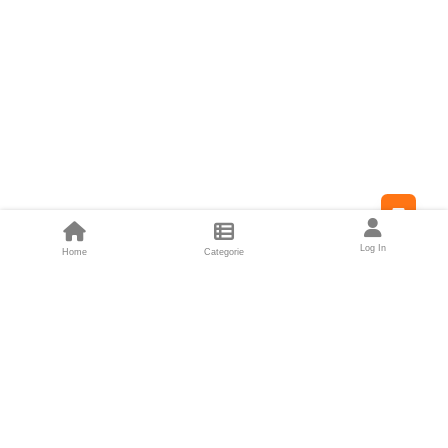
Feed
Log In
Home
Categorie
Fondatori