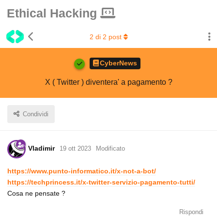
Ethical Hacking
2
di
2
post
CyberNews
X ( Twitter ) diventera' a pagamento ?
Condividi
Vladimir
19 ott 2023
Modificato
https://www.punto-informatico.it/x-not-a-bot/
https://techprincess.it/x-twitter-servizio-pagamento-tutti/
Cosa ne pensate ?
Rispondi