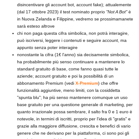
disincentivare gli account bot, account fake); attualemente
(dal 17 ottobre 2023) il test nominato proprio
"Not A Bot"
è
in Nuova Zelanda e Filippine, vedremo se prossimamanete
sarà esteso altrove
chi non paga questa cifra simbolica, non potrà interagire,
può iscriversi, leggere i contenuti e seguire account, ma
appunto senza poter interagire
nonostante la cifra (1€ l'anno) sia decisamente simbolica,
ha probabilmente più senso continuare a mantenere lo
standard gratuito di base, come fanno quasi tutte le
aziende; account gratuito e poi la possibilità di un
abbonamento Premium (vedi
X-Premium
) che offre
funzionalità aggiuntive, meno limiti, con la cosiddetta
"spunta blu"; ha più senso mantenere comunque un uso
base gratuito per una questione generale di marketing, per
quanto irrazionale possa sembrare, il salto fra 0 e 1 euro è
notevole, in termini di iscritti, proprio per l'idea di "gratis" e
grazie alla maggiore diffusione, crescita e benefici di vario
genere che ne derivano per la piattaforma, ci sono poi gli