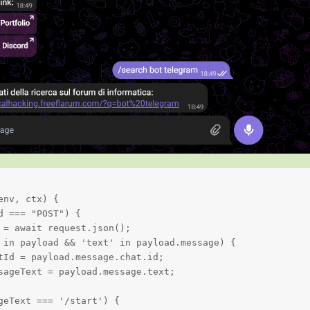
nv, ctx) {

 === "POST") {

 = await request.json();

 in payload && 'text' in payload.message) {

tId = payload.message.chat.id;

sageText = payload.message.text;

geText === '/start') {
