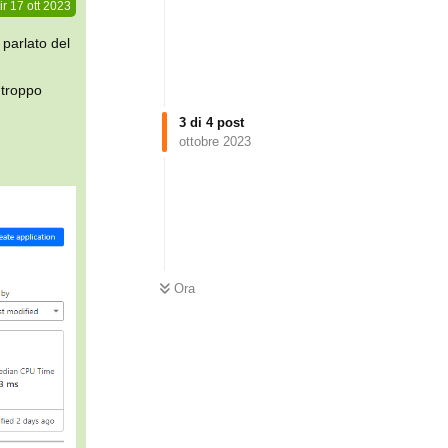
ir
17 ott 2023
parlato del
 troppo
3
di
4
post
ottobre 2023
Ora