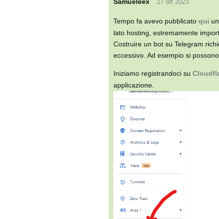
Samueleex
17 ott 2023
Tempo fa avevo pubblicato
qui
una
lato hosting, estremamente importa
Costruire un bot su Telegram richi
eccessivo. Ad esempio si possono u
Iniziamo registrandoci su
Cloudfl
applicazione.