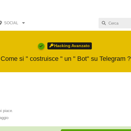
SOCIAL
Hacking Avanzato
Come si " costruisce " un " Bot" su Telegram ?
i piace
.
aggio