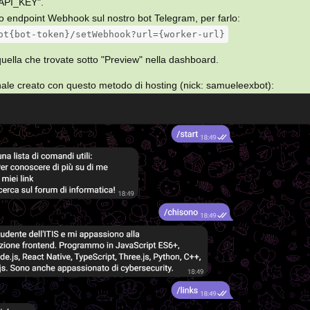
"API_KEY".
o endpoint Webhook sul nostro bot Telegram, per farlo:
ot{bot-token}/setWebhook?url={worker-url}
quella che trovate sotto "Preview" nella dashboard.
ale creato con questo metodo di hosting (nick: samueleexbot):