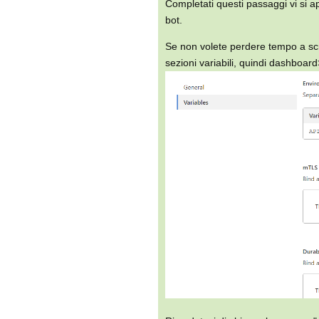
Completati questi passaggi vi si apr
bot.
Se non volete perdere tempo a scri
sezioni variabili, quindi dashboard