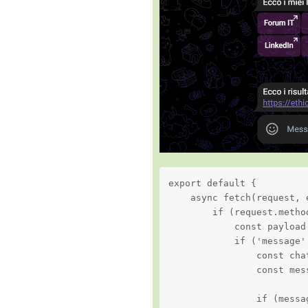
export default {

    async fetch(request, e
        if (request.method
            const payload
            if ('message'
                const cha
                const mes
                if (messa