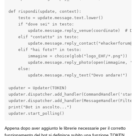
def rispondi(update, context):

    testo = update.message.text.lower()

    if "dove sei" in testo:

        update.message.reply_venue(coordinate)  # Dov
    elif "contatto" in testo:

        update.message.reply_contact("ehackerforum@gm
    elif "hai foto?" in testo:

        immagine = choice(glob("logo_EHF/*.png"))

        update.message.reply_photo(open(immagine, 'rb
    else:

        update.message.reply_text("Devo andare!")

updater = Updater(TOKEN)

updater.dispatcher.add_handler(CommandHandler('start'
updater.dispatcher.add_handler(MessageHandler(Filters
print("Bot in ascolto...")

updater.start_polling()
Appena dopo aver aggiunto le librerie necessarie per il corretto
funzionamento del bot si definisce subito una funzione TOKEN