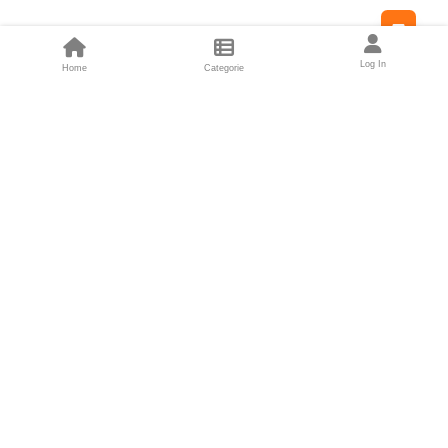
Feed
Log In
Home
Categorie
Fondatori