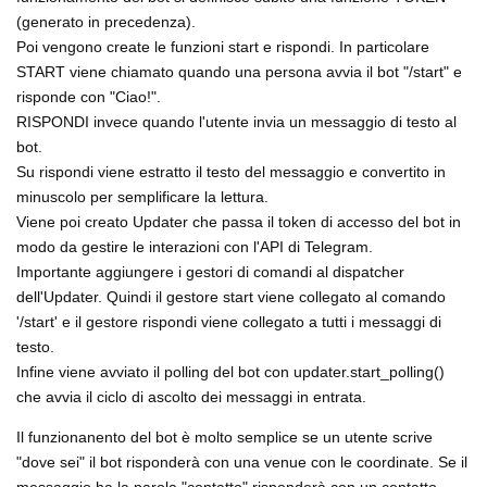
(generato in precedenza).
Poi vengono create le funzioni start e rispondi. In particolare
START viene chiamato quando una persona avvia il bot "/start" e
risponde con "Ciao!".
RISPONDI invece quando l'utente invia un messaggio di testo al
bot.
Su rispondi viene estratto il testo del messaggio e convertito in
minuscolo per semplificare la lettura.
Viene poi creato Updater che passa il token di accesso del bot in
modo da gestire le interazioni con l'API di Telegram.
Importante aggiungere i gestori di comandi al dispatcher
dell'Updater. Quindi il gestore start viene collegato al comando
'/start' e il gestore rispondi viene collegato a tutti i messaggi di
testo.
Infine viene avviato il polling del bot con updater.start_polling()
che avvia il ciclo di ascolto dei messaggi in entrata.
Il funzionanento del bot è molto semplice se un utente scrive
"dove sei" il bot risponderà con una venue con le coordinate. Se il
messaggio ha la parola "contatto" risponderà con un contatto