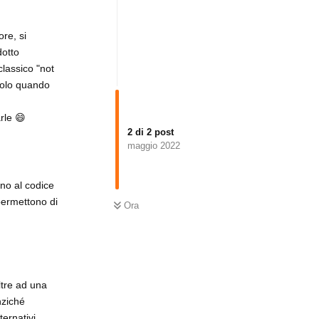
re, si
dotto
classico "not
solo quando
rle 😄
2
di
2
post
maggio 2022
no al codice
permettono di
Ora
tre ad una
nziché
ernativi,