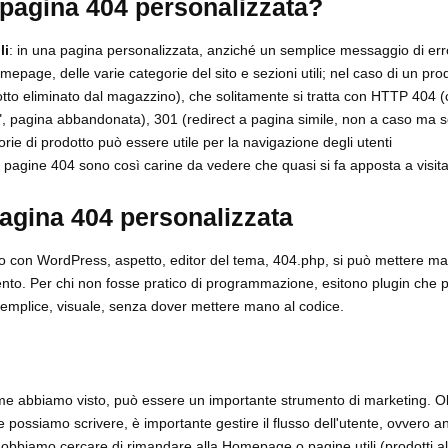
pagina 404 personalizzata?
li
: in una pagina personalizzata, anziché un semplice messaggio di erro
mepage, delle varie categorie del sito e sezioni utili; nel caso di un pro
otto eliminato dal magazzino), che solitamente si tratta con HTTP 404 (
", pagina abbandonata), 301 (redirect a pagina simile, non a caso ma 
orie di prodotto può essere utile per la navigazione degli utenti
e pagine 404 sono così carine da vedere che quasi si fa apposta a visita
agina 404 personalizzata
con WordPress, aspetto, editor del tema, 404.php, si può mettere ma
nto. Per chi non fosse pratico di programmazione, esitono plugin che 
semplice, visuale, senza dover mettere mano al codice.
e abbiamo visto, può essere un importante strumento di marketing. Ol
possiamo scrivere, è importante gestire il flusso dell'utente, ovvero a
obbiamo cercare di rimandare alla Homepage o pagine utili (prodotti alt