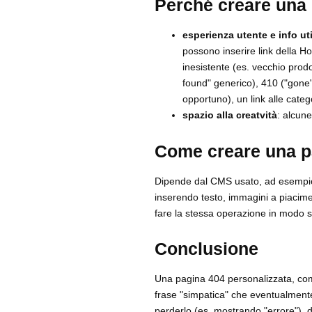
Perché creare una 
esperienza utente e info uti
possono inserire link della Ho
inesistente (es. vecchio prod
found" generico), 410 ("gone
opportuno), un link alle categ
spazio alla creatvità
: alcun
Come creare una p
Dipende dal CMS usato, ad esempio 
inserendo testo, immagini a piacime
fare la stessa operazione in modo 
Conclusione
Una pagina 404 personalizzata, com
frase "simpatica" che eventualmente 
perderlo (es. mostrando "errore"), d