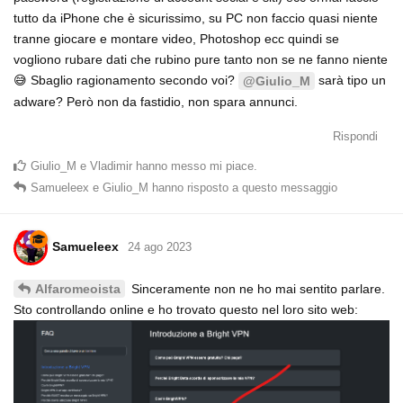
tutto da iPhone che è sicurissimo, su PC non faccio quasi niente
tranne giocare e montare video, Photoshop ecc quindi se
vogliono rubare dati che rubino pure tanto non se ne fanno niente
😅 Sbaglio ragionamento secondo voi?
sarà tipo un
@Giulio_M
adware? Però non da fastidio, non spara annunci.
Rispondi
Giulio_M
e
Vladimir
hanno messo mi piace
.
Samueleex
e
Giulio_M
hanno risposto a questo messaggio
Samueleex
24 ago 2023
Sinceramente non ne ho mai sentito parlare.
Alfaromeoista
Sto controllando online e ho trovato questo nel loro sito web: