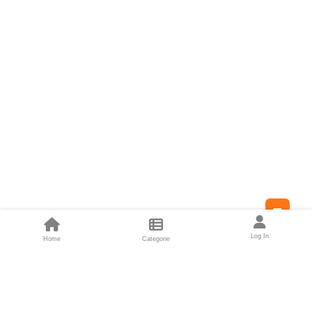
Feed
Log In
Home
Categorie