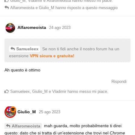
Giulio_M
,
Vladimir
e
Alfaromeoista
hanno messo mi piace
.
Alfaromeoista
e
Giulio_M
hanno risposto a questo messaggio
Alfaromeoista
24 ago 2023
Se non ti fidi anche il nostro forum ha un
Samueleex
esensione
VPN sicura e gratuita!
Ah questo è ottimo
Rispondi
Samueleex
,
Giulio_M
e
Vladimir
hanno messo mi piace
.
Giulio_M
25 ago 2023
mah guarda, molto probabilmente ti direi
Alfaromeoista
questo: dato che si tratta di un'estensione che trovi nel
Chrome