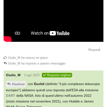
Rispondi
Giulio_M
ha messo mi piace
.
Giulio_M
ha risposto a questo messaggio
Giulio_M
3 ago 2023
Risposta migliore
con
Euclid
(definito "il più complesso telescopio
Vladimir
europeo") abbiamo quindi una risposta dell'ESA alla missione
DART
della NASA, foto di quest'ultimo nell'autunno 2022
(inizio missione nel novembre 2021), con
Hubble
e
James
Webb Space Telescope
.