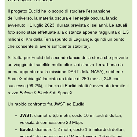
Il progetto Euclid ha lo scopo di studiare l'espansione
dell'universo, la materia oscura e l'energia oscura, lancio
avvenuto il 1 luglio 2023, durata prevista di sei anni. Le attuali
foto sono state effettuate alla distanza appena raggiunta di 1,5
milioni di Km dalla Terra (punto di Lagrange, quindi un punto
che consente di avere sufficiente stabilità).
Si tratta per Euclid del secondo lancio della storia che prevede
un viaggio del satellite molto oltre la distanza Terra-Luna (la
prima appunto era la missione DART della NASA); sebbene
SpaceX abbia già lanciato un totale di 250 mezzi, 248 con
successo (99,2%); il lancio di Euclid infatti è avvenuto tramite il
razzo
Falcon 9 Block 5
di SpaceX
Un rapido confronto fra JWST ed Euclid:
JWST
: diametro 6,5 metri, costo 10 miliardi di dollari,
velocità di connessione 28 Mbps
Euclid
: diametro 1,2 metri, costo 1,5 miliardi di dollari,
velocità di connessione 74Mbps (ovvero 2,6 volte più