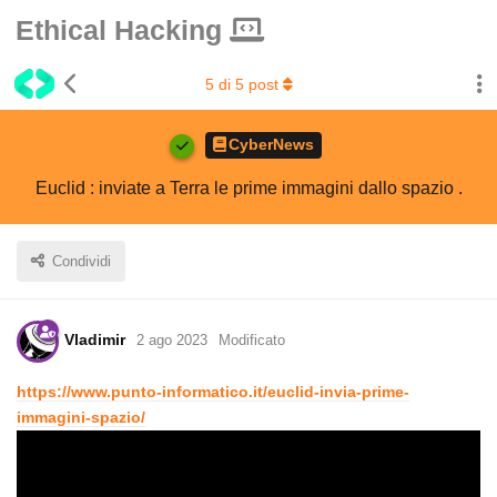
Ethical Hacking
5
di
5
post
CyberNews
Euclid : inviate a Terra le prime immagini dallo spazio .
Condividi
Vladimir
2 ago 2023
Modificato
https://www.punto-informatico.it/euclid-invia-prime-
immagini-spazio/