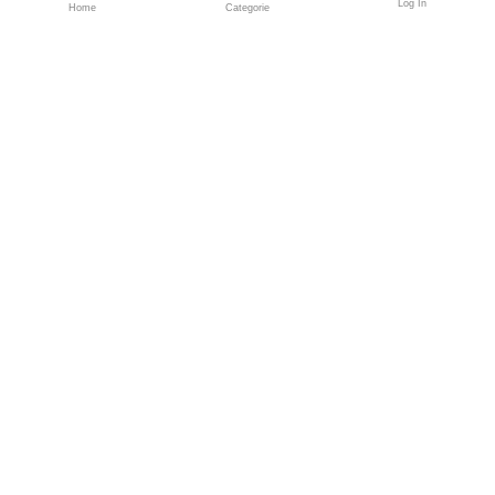
Log In
Home
Categorie
Fondatori