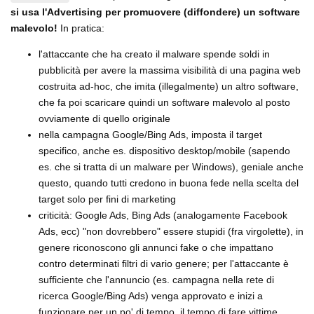
si usa l'Advertising per promuovere (diffondere) un software
malevolo!
In pratica:
l'attaccante che ha creato il malware spende soldi in
pubblicità per avere la massima visibilità di una pagina web
costruita ad-hoc, che imita (illegalmente) un altro software,
che fa poi scaricare quindi un software malevolo al posto
ovviamente di quello originale
nella campagna Google/Bing Ads, imposta il target
specifico, anche es. dispositivo desktop/mobile (sapendo
es. che si tratta di un malware per Windows), geniale anche
questo, quando tutti credono in buona fede nella scelta del
target solo per fini di marketing
criticità: Google Ads, Bing Ads (analogamente Facebook
Ads, ecc) "non dovrebbero" essere stupidi (fra virgolette), in
genere riconoscono gli annunci fake o che impattano
contro determinati filtri di vario genere; per l'attaccante è
sufficiente che l'annuncio (es. campagna nella rete di
ricerca Google/Bing Ads) venga approvato e inizi a
funzionare per un po' di tempo, il tempo di fare vittime