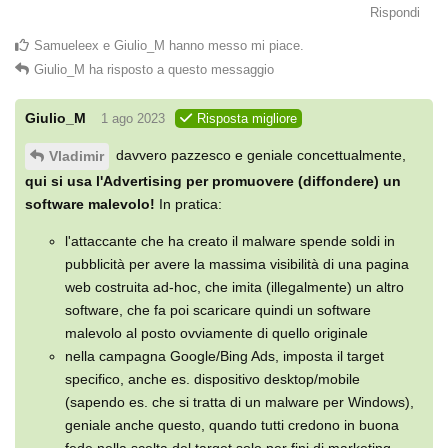
Rispondi
Samueleex
e
Giulio_M
hanno messo mi piace
.
Giulio_M
ha risposto a questo messaggio
Giulio_M
1 ago 2023
Risposta migliore
davvero pazzesco e geniale concettualmente,
Vladimir
qui si usa l'Advertising per promuovere (diffondere) un
software malevolo!
In pratica:
l'attaccante che ha creato il malware spende soldi in
pubblicità per avere la massima visibilità di una pagina
web costruita ad-hoc, che imita (illegalmente) un altro
software, che fa poi scaricare quindi un software
malevolo al posto ovviamente di quello originale
nella campagna Google/Bing Ads, imposta il target
specifico, anche es. dispositivo desktop/mobile
(sapendo es. che si tratta di un malware per Windows),
geniale anche questo, quando tutti credono in buona
fede nella scelta del target solo per fini di marketing