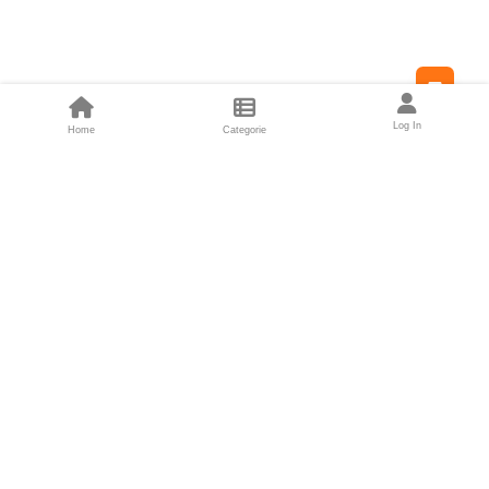
Feed
Log In
Home
Categorie
Fondatori