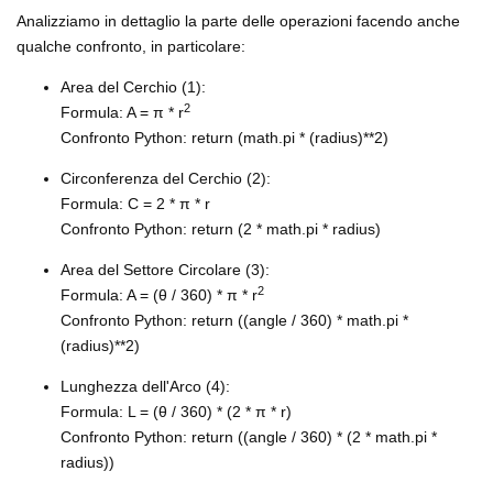
Analizziamo in dettaglio la parte delle operazioni facendo anche
qualche confronto, in particolare:
Area del Cerchio (1):
2
Formula: A = π * r
Confronto Python: return (math.pi * (radius)**2)
Circonferenza del Cerchio (2):
Formula: C = 2 * π * r
Confronto Python: return (2 * math.pi * radius)
Area del Settore Circolare (3):
2
Formula: A = (θ / 360) * π * r
Confronto Python: return ((angle / 360) * math.pi *
(radius)**2)
Lunghezza dell'Arco (4):
Formula: L = (θ / 360) * (2 * π * r)
Confronto Python: return ((angle / 360) * (2 * math.pi *
radius))