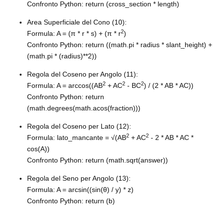
Confronto Python: return (cross_section * length)
Area Superficiale del Cono (10):
2
Formula: A = (π * r * s) + (π * r
)
Confronto Python: return ((math.pi * radius * slant_height) +
(math.pi * (radius)**2))
Regola del Coseno per Angolo (11):
2
2
2
Formula: A = arccos((AB
+ AC
- BC
) / (2 * AB * AC))
Confronto Python: return
(math.degrees(math.acos(fraction)))
Regola del Coseno per Lato (12):
2
2
Formula: lato_mancante = √(AB
+ AC
- 2 * AB * AC *
cos(A))
Confronto Python: return (math.sqrt(answer))
Regola del Seno per Angolo (13):
Formula: A = arcsin((sin(θ) / y) * z)
Confronto Python: return (b)