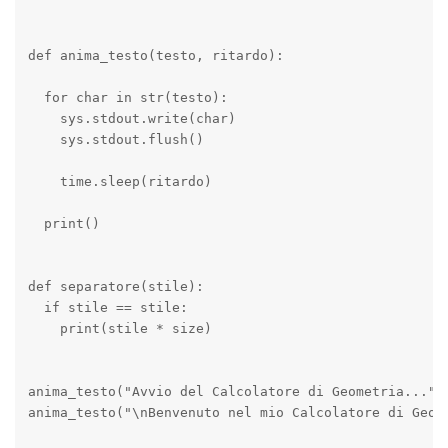
def anima_testo(testo, ritardo):

  for char in str(testo):

    sys.stdout.write(char)

    sys.stdout.flush()

    time.sleep(ritardo)

  print()

def separatore(stile):

  if stile == stile:

    print(stile * size)

anima_testo("Avvio del Calcolatore di Geometria...", 
anima_testo("\nBenvenuto nel mio Calcolatore di Geome