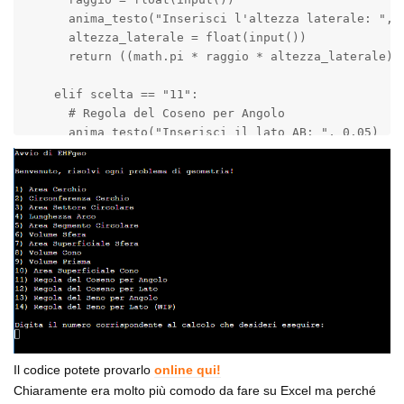
      anima_testo("Inserisci l'altezza laterale: ", 0
      altezza_laterale = float(input())

      return ((math.pi * raggio * altezza_laterale) +
    elif scelta == "11":

      # Regola del Coseno per Angolo

      anima_testo("Inserisci il lato AB: ", 0.05)

      AB = float(input())

      anima_testo("Inserisci il lato BC: ", 0.05)

      BC = float(input())

      anima_testo("Inserisci il lato AC: ", 0.05)

      AC = float(input())

      anima_testo("Inserisci l'angolo mancante (A, B 
      angolo_mancante = str(input()).upper()

      somma_quadrati = {"A": AB**2 + AC**2, "B": AB**
      quadrato_lato_opp = {"A": BC**2, "B": AC**2, "C
      denominatore_somma = {"A": 2 * AB * AC, "B": 2 
Il codice potete provarlo
online qui!
Chiaramente era molto più comodo da fare su Excel ma perché
      fraction = (somma_quadrati[angolo_mancante] - 