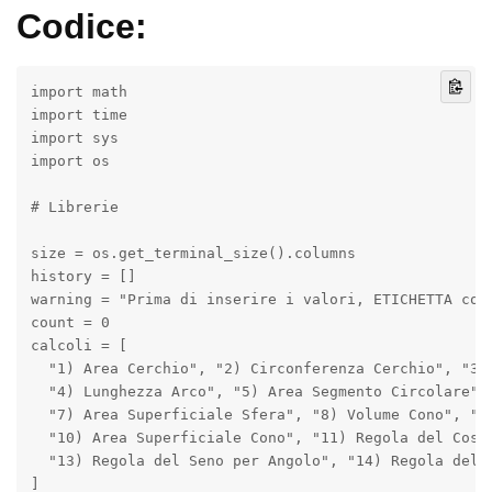
Codice:
import math

import time 

import sys

import os

# Librerie

size = os.get_terminal_size().columns

history = []

warning = "Prima di inserire i valori, ETICHETTA corr
count = 0

calcoli = [

  "1) Area Cerchio", "2) Circonferenza Cerchio", "3) 
  "4) Lunghezza Arco", "5) Area Segmento Circolare", 
  "7) Area Superficiale Sfera", "8) Volume Cono", "9)
  "10) Area Superficiale Cono", "11) Regola del Cosen
  "13) Regola del Seno per Angolo", "14) Regola del S
]
