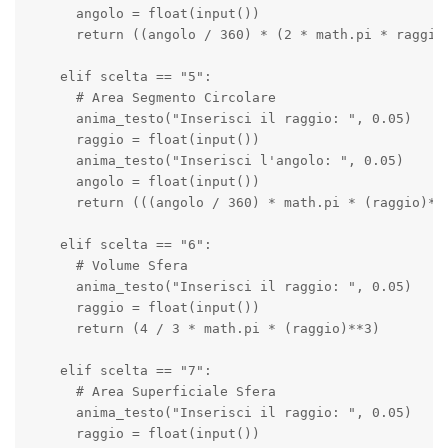
      angolo = float(input())

      return ((angolo / 360) * (2 * math.pi * raggio)
    elif scelta == "5":

      # Area Segmento Circolare

      anima_testo("Inserisci il raggio: ", 0.05)

      raggio = float(input())

      anima_testo("Inserisci l'angolo: ", 0.05)

      angolo = float(input())

      return (((angolo / 360) * math.pi * (raggio)**2
    elif scelta == "6":

      # Volume Sfera

      anima_testo("Inserisci il raggio: ", 0.05)

      raggio = float(input())

      return (4 / 3 * math.pi * (raggio)**3)

    elif scelta == "7":

      # Area Superficiale Sfera

      anima_testo("Inserisci il raggio: ", 0.05)

      raggio = float(input())
