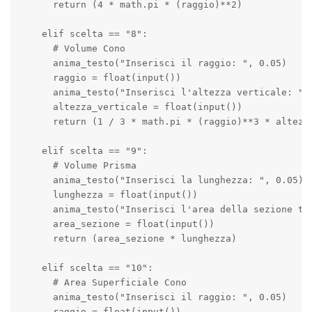
      return (4 * math.pi * (raggio)**2)

    elif scelta == "8":

      # Volume Cono

      anima_testo("Inserisci il raggio: ", 0.05)

      raggio = float(input())

      anima_testo("Inserisci l'altezza verticale: ", 
      altezza_verticale = float(input())

      return (1 / 3 * math.pi * (raggio)**3 * altezza
    elif scelta == "9":

      # Volume Prisma

      anima_testo("Inserisci la lunghezza: ", 0.05)

      lunghezza = float(input())

      anima_testo("Inserisci l'area della sezione tra
      area_sezione = float(input())

      return (area_sezione * lunghezza)

    elif scelta == "10":

      # Area Superficiale Cono

      anima_testo("Inserisci il raggio: ", 0.05)

      raggio = float(input())
