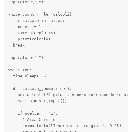
separatore("-")

while count <= len(calcoli):

  for calcolo in calcoli:

    count += 1

    time.sleep(0.75)

    print(calcolo)

  break

separatore("-")

while True:

  time.sleep(1.5)

  def calcolo_geometrico():

    anima_testo("Digita il numero corrispondente al c
    scelta = str(input())

    if scelta == "1":

      # Area Cerchio

      anima_testo("Inserisci il raggio: ", 0.05)

      raggio = float(input())
