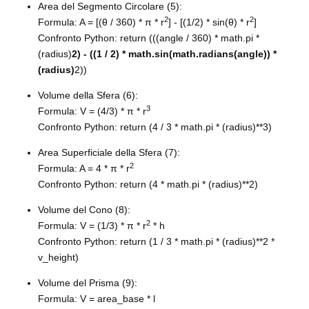
Area del Segmento Circolare (5):
2
2
Formula: A = [(θ / 360) * π * r
] - [(1/2) * sin(θ) * r
]
Confronto Python: return (((angle / 360) * math.pi *
(radius)
2) - ((1 / 2) * math.sin(math.radians(angle)) *
(radius)
2))
Volume della Sfera (6):
3
Formula: V = (4/3) * π * r
Confronto Python: return (4 / 3 * math.pi * (radius)**3)
Area Superficiale della Sfera (7):
2
Formula: A = 4 * π * r
Confronto Python: return (4 * math.pi * (radius)**2)
Volume del Cono (8):
2
Formula: V = (1/3) * π * r
* h
Confronto Python: return (1 / 3 * math.pi * (radius)**2 *
v_height)
Volume del Prisma (9):
Formula: V = area_base * l