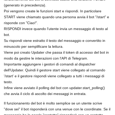
(generato in precedenza).
Poi vengono create le funzioni start e rispondi. In particolare
START viene chiamato quando una persona avvia il bot "/start" e
risponde con "Ciao!".
RISPONDI invece quando l'utente invia un messaggio di testo al
bot.
Su rispondi viene estratto il testo del messaggio e convertito in
minuscolo per semplificare la lettura.
Viene poi creato Updater che passa il token di accesso del bot in
modo da gestire le interazioni con l'API di Telegram.
Importante aggiungere i gestori di comandi al dispatcher
dell'Updater. Quindi il gestore start viene collegato al comando
'/start' e il gestore rispondi viene collegato a tutti i messaggi di
testo.
Infine viene avviato il polling del bot con updater.start_polling()
che avvia il ciclo di ascolto dei messaggi in entrata.
Il funzionanento del bot è molto semplice se un utente scrive
"dove sei" il bot risponderà con una venue con le coordinate. Se il
messaggio ha la parola "contatto" risponderà con un contatto