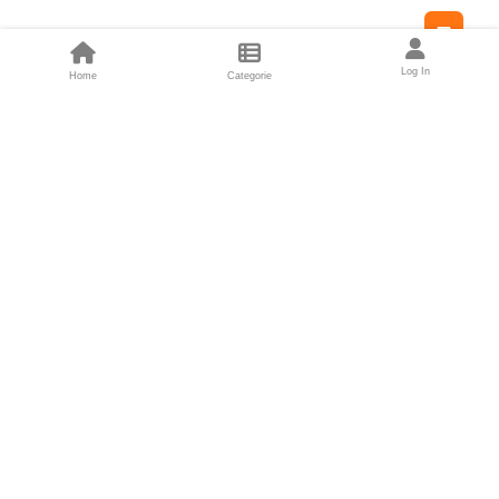
Feed
Log In
Home
Categorie
Fondatori