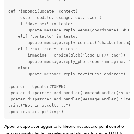
def rispondi(update, context):

    testo = update.message.text.lower()

    if "dove sei" in testo:

        update.message.reply_venue(coordinate)  # Dov
    elif "contatto" in testo:

        update.message.reply_contact("ehackerforum@gm
    elif "hai foto?" in testo:

        immagine = choice(glob("logo_EHF/*.png"))

        update.message.reply_photo(open(immagine, 'rb
    else:

        update.message.reply_text("Devo andare!")

updater = Updater(TOKEN)

updater.dispatcher.add_handler(CommandHandler('start'
updater.dispatcher.add_handler(MessageHandler(Filters
print("Bot in ascolto...")

updater.start_polling()
Appena dopo aver aggiunto le librerie necessarie per il corretto
funzionamento del bot si definisce subito una funzione TOKEN