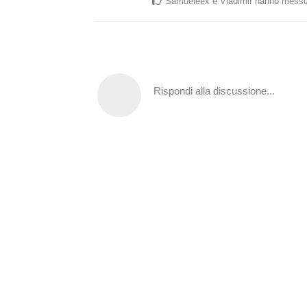
Samueleex
e
Vladimir
hanno messo
Rispondi alla discussione...