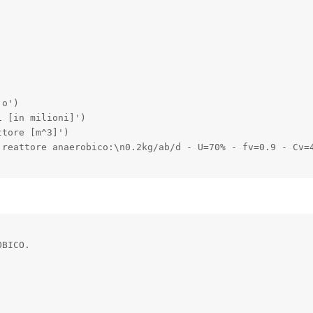
o')

 [in milioni]')

tore [m^3]')

 reattore anaerobico:\n0.2kg/ab/d - U=70% - fv=0.9 - Cv=4
BICO.
