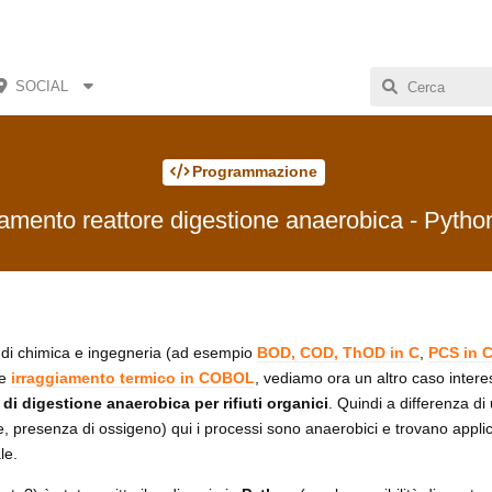
SOCIAL
Programmazione
mento reattore digestione anaerobica - Pyt
i di chimica e ingegneria (ad esempio
BOD, COD, ThOD in C
,
PCS in
e
irraggiamento termico in COBOL
, vediamo ora un altro caso intere
di digestione anaerobica per rifiuti organici
. Quindi a differenza di
, presenza di ossigeno) qui i processi sono anaerobici e trovano appli
le.