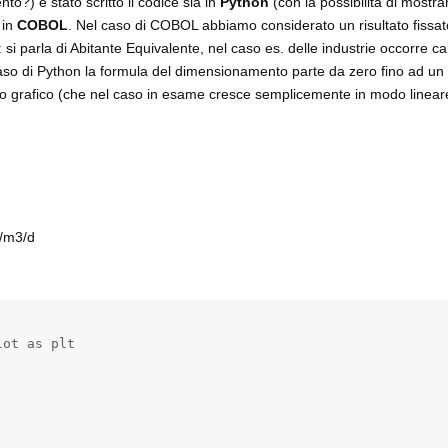
o?) è stato scritto il codice sia in
Python
(con la possibilità di mostra
 in
COBOL
. Nel caso di COBOL abbiamo considerato un risultato fissat
 si parla di Abitante Equivalente, nel caso es. delle industrie occorre c
 caso di Python la formula del dimensionamento parte da zero fino ad un
to grafico (che nel caso in esame cresce semplicemente in modo linear
V/m3/d
ot as plt
