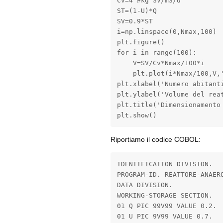
Cv=4 #kg SV/m3/d

ST=(1-U)*Q

SV=0.9*ST

i=np.linspace(0,Nmax,100)

plt.figure()

for i in range(100):

    V=SV/Cv*Nmax/100*i

    plt.plot(i*Nmax/100,V,'
plt.xlabel('Numero abitanti
plt.ylabel('Volume del reat
plt.title('Dimensionamento
plt.show()
Riportiamo il codice COBOL:
IDENTIFICATION DIVISION.

PROGRAM-ID. REATTORE-ANAERO
DATA DIVISION.

WORKING-STORAGE SECTION.

01 Q PIC 99V99 VALUE 0.2.

01 U PIC 9V99 VALUE 0.7.
