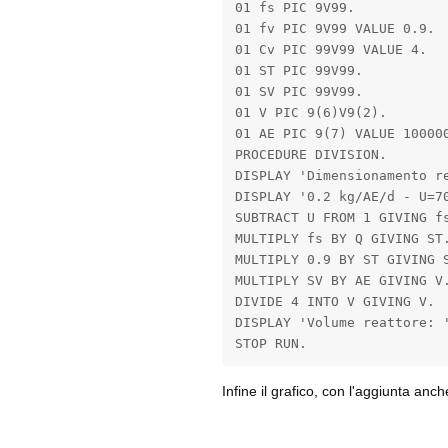
01 fs PIC 9V99.

01 fv PIC 9V99 VALUE 0.9.

01 Cv PIC 99V99 VALUE 4.

01 ST PIC 99V99.

01 SV PIC 99V99.

01 V PIC 9(6)V9(2).

01 AE PIC 9(7) VALUE 100000
PROCEDURE DIVISION.

DISPLAY 'Dimensionamento re
DISPLAY '0.2 kg/AE/d - U=70
SUBTRACT U FROM 1 GIVING fs
MULTIPLY fs BY Q GIVING ST.
MULTIPLY 0.9 BY ST GIVING S
MULTIPLY SV BY AE GIVING V.
DIVIDE 4 INTO V GIVING V.

DISPLAY 'Volume reattore: '
STOP RUN.
Infine il grafico, con l'aggiunta anc