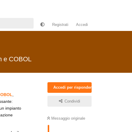
Registrati
Accedi
hon e COBOL
Accedi per rispondere
 COBOL
,
ssante:
Condividi
 un impianto
cazione
Messaggio originale