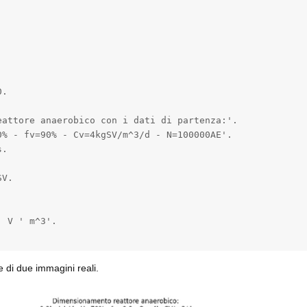
.

attore anaerobico con i dati di partenza:'.

% - fv=90% - Cv=4kgSV/m^3/d - N=100000AE'.

.



V.



 V ' m^3'.

he di due immagini reali.