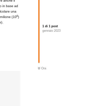
re anche il
o in base ad
alcolare una
6
 milione (10
)
e).
1
di
1
post
gennaio 2023
Ora