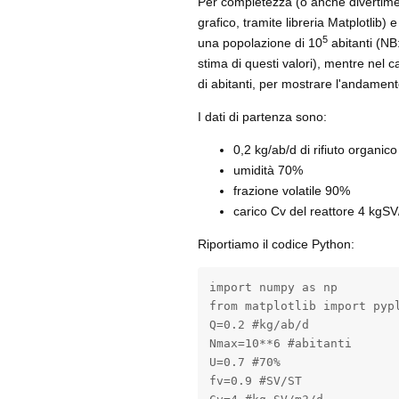
Per completezza (o anche divertiment
grafico, tramite libreria Matplotlib) e
5
una popolazione di 10
abitanti (NB:
stima di questi valori), mentre nel
di abitanti, per mostrare l'andamen
I dati di partenza sono:
0,2 kg/ab/d di rifiuto organico
umidità 70%
frazione volatile 90%
carico Cv del reattore 4 kgS
Riportiamo il codice Python:
import numpy as np

from matplotlib import pypl
Q=0.2 #kg/ab/d

Nmax=10**6 #abitanti

U=0.7 #70%

fv=0.9 #SV/ST
