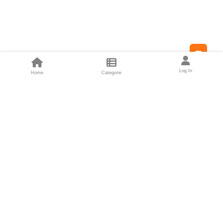
Feed
Log In
Home
Categorie
Fondatori