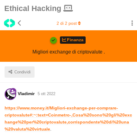
Ethical Hacking
2
di
2
post
Finanza
Migliori exchange di criptovalute .
Condividi
Vladimir
5 ott 2022
https://www.money.it/Migliori-exchange-per-comprare-
criptovalute#:~:text=Coinmetro-,Cosa%20sono%20gli%20exc
hange%20per%20criptovalute,corrispondente%20di%20una
%20valuta%20virtuale
.