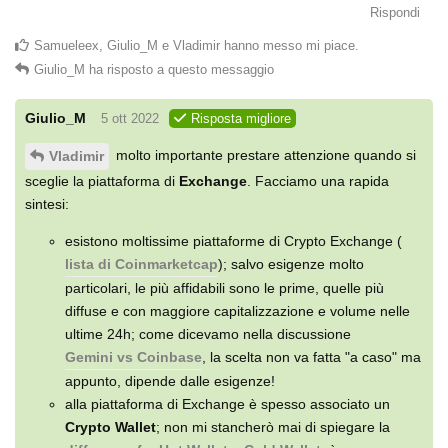
Rispondi
Samueleex
,
Giulio_M
e
Vladimir
hanno messo mi piace
.
Giulio_M
ha risposto a questo messaggio
Giulio_M
5 ott 2022
Risposta migliore
molto importante prestare attenzione quando si
Vladimir
sceglie la piattaforma di
Exchange
. Facciamo una rapida
sintesi:
esistono moltissime piattaforme di Crypto Exchange (
lista di Coinmarketcap
); salvo esigenze molto
particolari, le più affidabili sono le prime, quelle più
diffuse e con maggiore capitalizzazione e volume nelle
ultime 24h; come dicevamo nella discussione
Gemini vs Coinbase
, la scelta non va fatta "a caso" ma
appunto, dipende dalle esigenze!
alla piattaforma di Exchange è spesso associato un
Crypto Wallet
; non mi stancherò mai di spiegare la