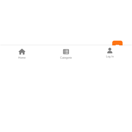
Feed
Log In
Home
Categorie
Fondatori