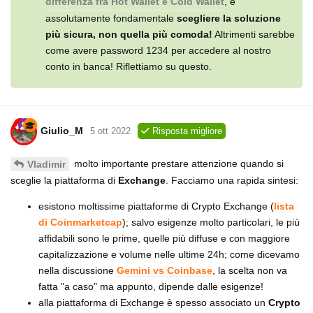
differenza fra Hot Wallet e Cold Wallet
, è
assolutamente fondamentale
scegliere la soluzione
più sicura, non quella più comoda!
Altrimenti sarebbe
come avere password 1234 per accedere al nostro
conto in banca! Riflettiamo su questo.
Giulio_M
5 ott 2022
Risposta migliore
molto importante prestare attenzione quando si
Vladimir
sceglie la piattaforma di
Exchange
. Facciamo una rapida sintesi:
esistono moltissime piattaforme di Crypto Exchange (
lista
di Coinmarketcap
); salvo esigenze molto particolari, le più
affidabili sono le prime, quelle più diffuse e con maggiore
capitalizzazione e volume nelle ultime 24h; come dicevamo
nella discussione
Gemini vs Coinbase
, la scelta non va
fatta "a caso" ma appunto, dipende dalle esigenze!
alla piattaforma di Exchange è spesso associato un
Crypto