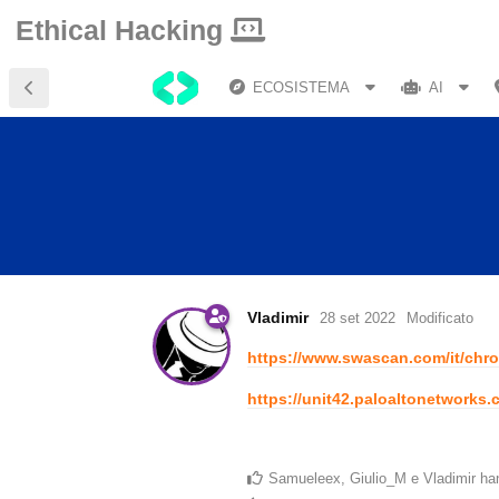
Ethical Hacking
ECOSISTEMA
AI
Vladimir
28 set 2022
Modificato
https://www.swascan.com/it/chro
https://unit42.paloaltonetworks
Samueleex
,
Giulio_M
e
Vladimir
han