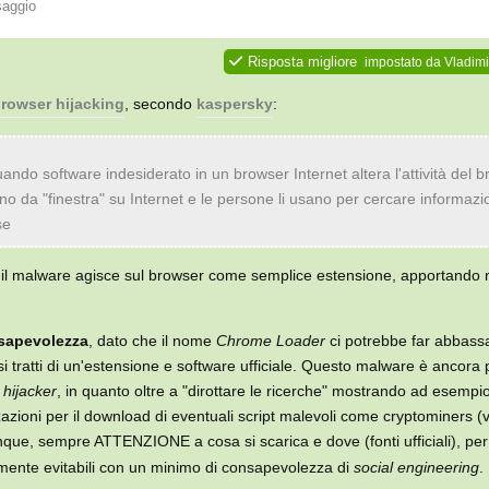
saggio
Risposta migliore
impostato da
Vladimi
rowser hijacking
, secondo
kaspersky
:
quando software indesiderato in un browser Internet altera l'attività del 
no da "finestra" su Internet e le persone li usano per cercare informazio
se
, il malware agisce sul browser come semplice estensione, apportando 
sapevolezza
, dato che il nome
Chrome Loader
ci potrebbe far abbassa
tratti di un'estensione e software ufficiale. Questo malware è ancora 
hijacker
, in quanto oltre a "dirottare le ricerche" mostrando ad esempi
zzazioni per il download di eventuali script malevoli come cryptominers (
nque, sempre ATTENZIONE a cosa si scarica e dove (fonti ufficiali), pe
almente evitabili con un minimo di consapevolezza di
social engineering
.