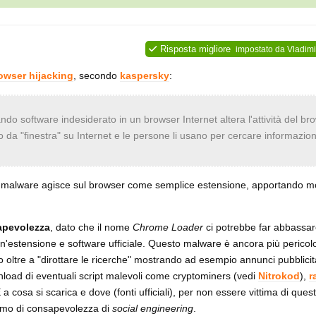
Risposta migliore
impostato da
Vladimi
owser hijacking
, secondo
kaspersky
:
uando software indesiderato in un browser Internet altera l'attività del br
 da "finestra" su Internet e le persone li usano per cercare informazion
 il malware agisce sul browser come semplice estensione, apportando mo
apevolezza
, dato che il nome
Chrome Loader
ci potrebbe far abbassar
un'estensione e software ufficiale. Questo malware è ancora più pericol
o oltre a "dirottare le ricerche" mostrando ad esempio annunci pubblicit
wnload di eventuali script malevoli come cryptominers (vedi
Nitrokod
),
r
sa si scarica e dove (fonti ufficiali), per non essere vittima di questi
nimo di consapevolezza di
social engineering
.