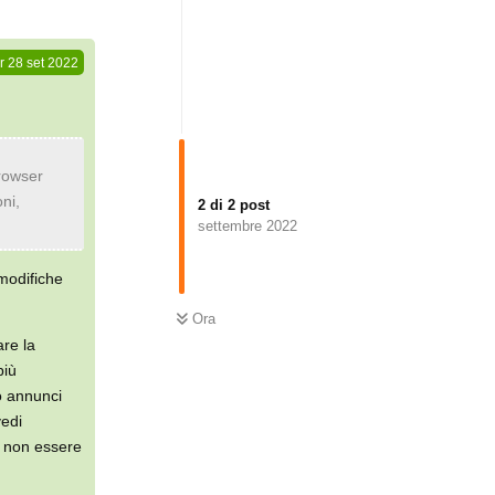
r
28 set 2022
browser
ni,
2
di
2
post
settembre 2022
modifiche
Ora
re la
più
o annunci
vedi
r non essere