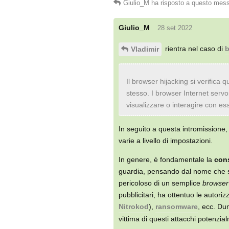
Giulio_M
ha risposto a questo mes
Giulio_M
28 set 2022
rientra nel caso di
b
Vladimir
Il browser hijacking si verifica 
stesso. I browser Internet servo
visualizzare o interagire con es
In seguito a questa intromissione
varie a livello di impostazioni.
In genere, è fondamentale la
con
guardia, pensando dal nome che si 
pericoloso di un semplice
browser 
pubblicitari, ha ottentuo le autori
Nitrokod
),
ransomware
, ecc. Du
vittima di questi attacchi potenzi