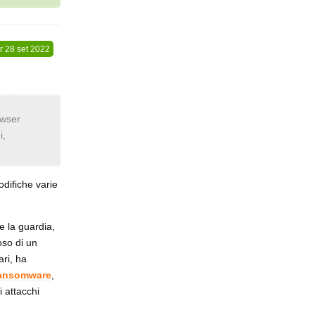
r
28 set 2022
owser
i,
difiche varie
e la guardia,
oso di un
ari, ha
ansomware
,
 attacchi