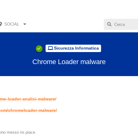
SOCIAL
Sicurezza Informatica
Chrome Loader malware
me-loader-analisi-malware/
.com/chromeloader-malware/
no messo mi piace
.