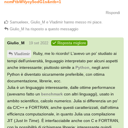
ncmFtbWVycy5odG1s&ntb=1
Rispondi
Samueleex
,
Giulio_M
e
Vladimir
hanno messo mi piace
.
Giulio_M
ha risposto a questo messaggio
Giulio_M
19 set 2022
Risposta migliore
Ruby, me lo ricordo! L'avevo un po' studiato ai
Vladimir
tempi dell'università, linguaggio interpretato per alcuni aspetti
anche interessante; piuttosto simile a
Python
, negli anni
Python è diventato sicuramente preferibile, con ottima
documentazione, librerie, ecc.
Julia è un linguaggio interessante, dalle ottime performance
(avevamo fatto un
benchmark
con altri linguaggi), usato in
ambito scientifico, calcolo numerico. Julia si differenzia un po'
da C/C++ e FORTRAN, anche questi caratterizzati, dall'ottima
efficienza computazionale, in quanto Julia usa compilazione
JIT (
Just In Time
). È interfacciabile anche con C e FORTRAN,
con la possibilità di richiamare librerie; interessante quindi