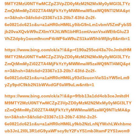
9MTY2MzU0NTYwMCZpZ3VpZD0yMzM2N2MxMy0yMGI3LTYz
ZmQtMmMyZi02ZTA4MjFkYzYyMWMmaW5zaWQ9NTI2MA&pt
n=3&hsh=3&fclid=23367c13-20b7-63fd-2c2f-
6e0821dc621c&u=a1aHR0cHM6Ly9ibG9nLm1vbmV5ZmFybS5
jb20vaXQvbW9uZXlmYXJtLWN1bHR1cmUvanVsaWEtbGluZ3
VhZ2dpby1wcm9ncmFtbWF6aW9uZS1kaW5hbWljby8&ntb=1
https://www.bing.com/ck/a?!&&p=f190a255cd43a70cJmltdHM
9MTY2MzU0NTYwMCZpZ3VpZD0yMzM2N2MxMy0yMGI3LTYz
ZmQtMmMyZi02ZTA4MjFkYzYyMWMmaW5zaWQ9NTI4MQ&pt
n=3&hsh=3&fclid=23367c13-20b7-63fd-2c2f-
6e0821dc621c&u=a1aHR0cHM6Ly93d3cucnVieS1sYW5nLm9
yZy9pdC9kb2N1bWVudGF0aW9uLw&ntb=1
https://www.bing.com/ck/a?!&&p=9fbb13a1dd4cb3ceJmltdH
M9MTY2MzU0NTYwMCZpZ3VpZD0yMzM2N2MxMy0yMGI3LTY
zZmQtMmMyZi02ZTA4MjFkYzYyMWMmaW5zaWQ9NTIzMA&p
tn=3&hsh=3&fclid=23367c13-20b7-63fd-2c2f-
6e0821dc621c&u=a1aHR0cHM6Ly9kb2NzLnNjYWxhLWxhbmc
ub3JnL2l0L3R1dG9yaWFscy9zY2FsYS1mb3ItamF2YS1wcm9