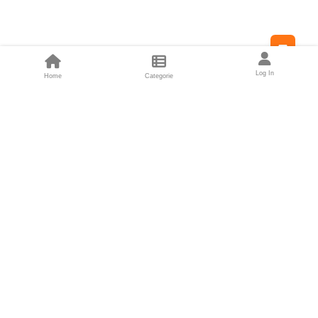
Feed
Log In
Home
Categorie
Fondatori