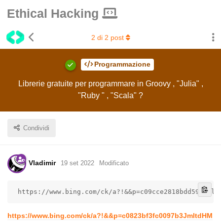
Ethical Hacking
2
di
2
post
Programmazione
Librerie gratuite per programmare in Groovy , "Julia" ,
"Ruby " , "Scala" ?
Condividi
Vladimir
19 set 2022
Modificato
 https://www.bing.com/ck/a?!&&p=c09cce2818bdd59cJmlt
https://www.bing.com/ck/a?!&&p=c0823bf3fc0097b3JmltdHM