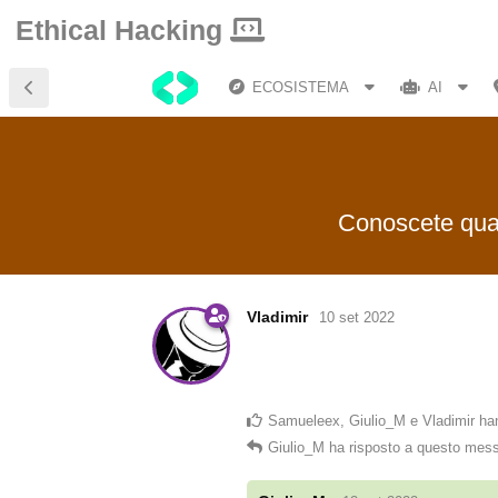
Ethical Hacking
ECOSISTEMA
AI
Conoscete qual
Vladimir
10 set 2022
Samueleex
,
Giulio_M
e
Vladimir
han
Giulio_M
ha risposto a questo mes