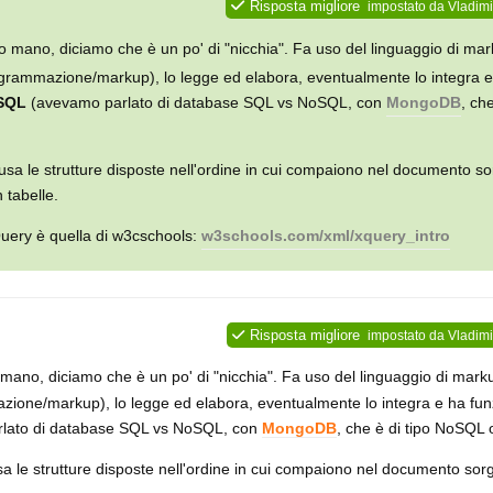
Risposta migliore
impostato da
Vladimi
 mano, diciamo che è un po' di "nicchia". Fa uso del linguaggio di m
programmazione/markup), lo legge ed elabora, eventualmente lo integra 
SQL
(avevamo parlato di database SQL vs NoSQL, con
MongoDB
, che
usa le strutture disposte nell'ordine in cui compaiono nel documento s
 tabelle.
uery è quella di w3cschools:
w3schools.com/xml/xquery_intro
Risposta migliore
impostato da
Vladimi
ano, diciamo che è un po' di "nicchia". Fa uso del linguaggio di mark
azione/markup), lo legge ed elabora, eventualmente lo integra e ha fun
lato di database SQL vs NoSQL, con
MongoDB
, che è di tipo NoSQL
a le strutture disposte nell'ordine in cui compaiono nel documento sor