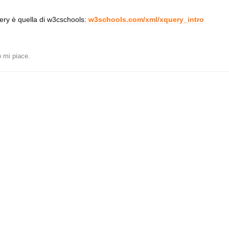
ery è quella di w3cschools:
w3schools.com/xml/xquery_intro
 mi piace
.