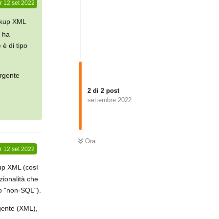
r
12 set 2022
arkup XML
e ha
 è di tipo
orgente
2
di
2
post
settembre 2022
Ora
r
12 set 2022
up XML (così
zionalità che
 o "non-SQL").
gente (XML),