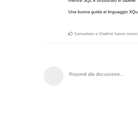
mentre SQL è strutturato in tabelle.
Una buona guida al linguaggio XQu
Samueleex
e
Vladimir
hanno messo
Rispondi alla discussione...