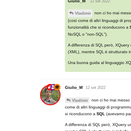
Giulio_M
12 set 2022
non ci ho mai messo
Vladimir
(così come di altri linguaggi di 
funzionalità che si riconducono a
NoSQL o "non-SQL").
A differenza di SQL però, XQuery 
(XML), mentre SQL è strutturato in
Una buona guida al linguaggio XQ
Giulio_M
12 set 2022
non ci ho mai messo m
Vladimir
come di altri linguaggi di programm
si riconducono a
SQL
(avevamo par
A differenza di SQL però, XQuery us