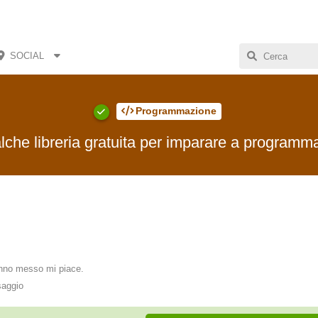
SOCIAL
Programmazione
che libreria gratuita per imparare a programm
no messo mi piace
.
saggio