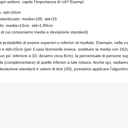
ogni settore, capite l'importanza di ciò!! Esempi:
m, std=10cm
tandardizzato: media=100, std=15
ndo: media=13cm, std=1,89cm
ati di cui conosciamo media e deviazione standard)
 probabilità di essere superiori o inferiori al risultato. Esempio, nella c
e std=10cm (per il caso femminile invece, sostituire la media con 162
n po' inferiore a 10, diciamo circa 8cm), la percentuale di persone supe
le (complementare) di quelle inferiori a tale misura. Anche qui, vedia
iazione standard e valore di test (X0), possiamo applicare l'algorit