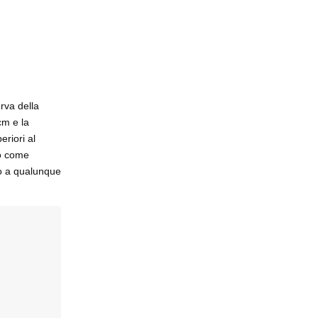
urva della
cm e la
riori al
mo come
mo a qualunque