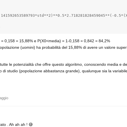
.141592653589793*std**2)**0.5*2.718281828459045**(-0.5*(X
)
a) = 0,158 = 15,88% e P(X0<media) = 1-0,158 = 0,842 = 84,2%
polazione (uomini) ha probabilità del 15,88% di avere un valore super
utte le potenzialità che offre questo algoritmo, conoscendo media e d
 di studio (popolazione abbastanza grande), qualunque sia la variabil
aggio
to . Ah ah ah ! 😅