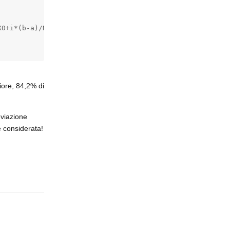
0+i*(b-a)/Ntot-media)**2/std**2)

iore, 84,2% di
eviazione
e considerata!
Rispondi