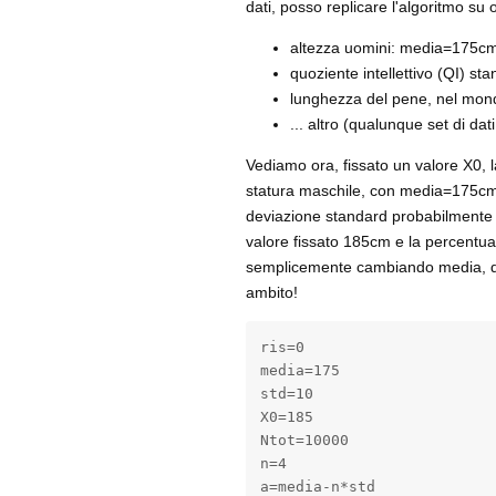
dati, posso replicare l'algoritmo su 
altezza uomini: media=175c
quoziente intellettivo (QI) s
lunghezza del pene, nel mo
... altro (qualunque set di d
Vediamo ora, fissato un valore X0, la
statura maschile, con media=175cm 
deviazione standard probabilmente u
valore fissato 185cm e la percentua
semplicemente cambiando media, dev
ambito!
ris=0

media=175

std=10

X0=185

Ntot=10000

n=4

a=media-n*std
