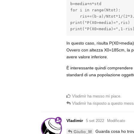
b=media+n*std

for i in range(Ntot):

    ris+=(b-a)/Ntot*1/(2*3
print("P(X0>media)=",ris)

print("P(X0<media)=",1-ris
In questo caso, risulta P(X0>medi
Ovvero con altezza X0=185cm, la po
avere valore inferiore.
È interessante quindi comprendere t
standard di una popolazione oggetto
Vladimir
ha messo mi piace
.
Vladimir
ha risposto a questo mess
Vladimir
5 set 2022
Modificato
Guarda cosa ho trova
Giulio_M