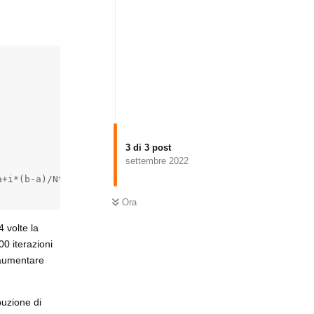
3
di
3
post
settembre 2022
+i*(b-a)/Ntot-media)**2/std**2)

Ora
 volte la
0 iterazioni
e aumentare
buzione di