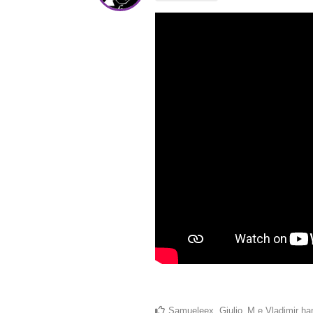
Samueleex
,
Giulio_M
e
Vladimir
han