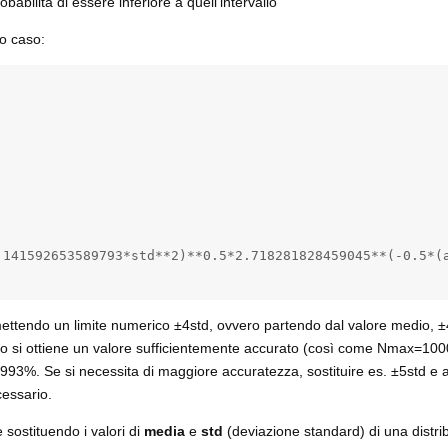
babilità di essere inferiore a quell'intervallo
mo caso:
.141592653589793*std**2)**0.5*2.718281828459045**(-0.5*(a
mettendo un limite numerico ±4std, ovvero partendo dal valore medio, ±4
o si ottiene un valore sufficientemente accurato (così come Nmax=1000
99,993%. Se si necessita di maggiore accuratezza, sostituire es. ±5std 
essario.
 sostituendo i valori di
media
e
std
(deviazione standard) di una distri