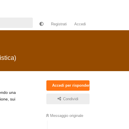
Registrati
Accedi
istica)
Accedi per rispondere
endo una
ione, sui
Condividi
Messaggio originale