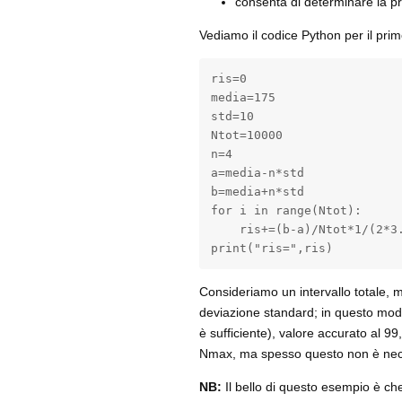
consenta di determinare la pro
Vediamo il codice Python per il pri
ris=0

media=175

std=10

Ntot=10000

n=4

a=media-n*std

b=media+n*std

for i in range(Ntot):

    ris+=(b-a)/Ntot*1/(2*3
print("ris=",ris)
Consideriamo un intervallo totale, 
deviazione standard; in questo mod
è sufficiente), valore accurato al 
Nmax, ma spesso questo non è nec
NB:
Il bello di questo esempio è che