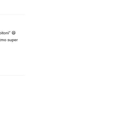
pitoni" 😄
itmo super
Rispondi