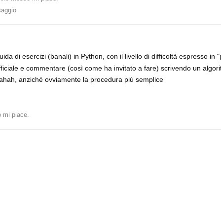
saggio
a di esercizi (banali) in Python, con il livello di difficoltà espresso in "
fficiale e commentare (così come ha invitato a fare) scrivendo un algor
e ahah, anziché ovviamente la procedura più semplice
 mi piace
.