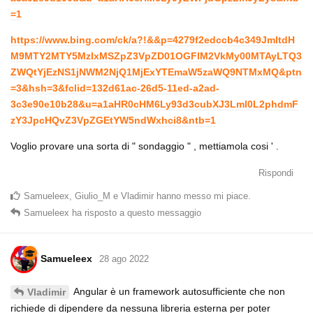
=1
https://www.bing.com/ck/a?!&&p=4279f2edccb4c349JmltdH
M9MTY2MTY5MzIxMSZpZ3VpZD01OGFlM2VkMy00MTAyLTQ3
ZWQtYjEzNS1jNWM2NjQ1MjExYTEmaW5zaWQ9NTMxMQ&ptn
=3&hsh=3&fclid=132d61ac-26d5-11ed-a2ad-
3c3e90e10b28&u=a1aHR0cHM6Ly93d3cubXJ3Lml0L2phdmF
zY3JpcHQvZ3VpZGEtYW5ndWxhci8&ntb=1
Voglio provare una sorta di " sondaggio " , mettiamola cosi ' .
Rispondi
Samueleex
,
Giulio_M
e
Vladimir
hanno messo mi piace
.
Samueleex
ha risposto a questo messaggio
Samueleex
28 ago 2022
Angular è un framework autosufficiente che non
Vladimir
richiede di dipendere da nessuna libreria esterna per poter