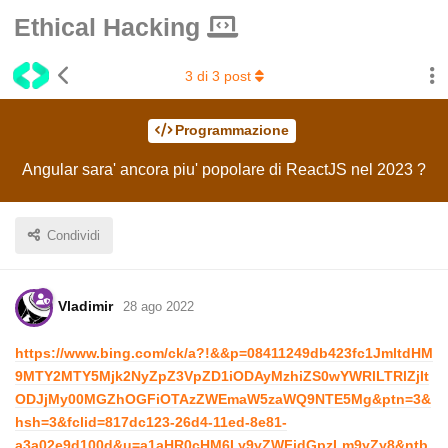
Ethical Hacking
3
di
3
post
Programmazione
Angular sara' ancora piu' popolare di ReactJS nel 2023 ?
Condividi
Vladimir
28 ago 2022
https://www.bing.com/ck/a?!&&p=08411249db423fc1JmltdHM
9MTY2MTY5Mjk2NyZpZ3VpZD1iODAyMzhiZS0wYWRlLTRlZjIt
ODJjMy00MGZhOGFiOTAzZWEmaW5zaWQ9NTE5Mg&ptn=3&
hsh=3&fclid=817dc123-26d4-11ed-8e81-
a3a02e9d100d&u=a1aHR0cHM6Ly9yZWFjdGpzLm9yZy8&ntb