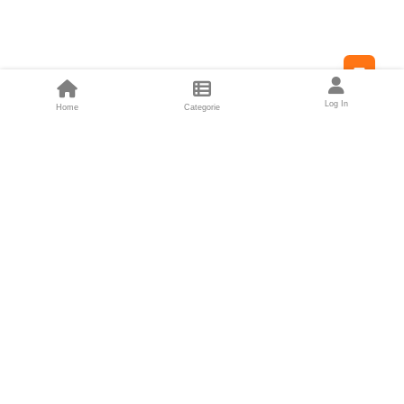
Feed
Log In
Home
Categorie
Fondatori