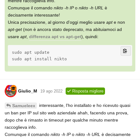
mentre raccoglieva info.
Comunque il comando
nikto -h IP
o
nikto -h URL
è
decisamente interessante!
Unica precisazione, al giorno d'oggi meglio usare
apt
e non
apt-get
(non è ancora stato deprecato, ma abituiamoci ad
usare
apt
,
differenza apt vs apt-get
), quindi:
sudo apt update

sudo apt install nikto
Giulio_M
19 ago 2022
Risposta migliore
interessante, l'ho installato e ho ricevuto quasi
Samueleex
un ban per IP sul sito web aziendale ahah, facendo una prova,
dopo che è rimasto in timeout per qualche minuto mentre
raccoglieva info.
Comunque il comando
nikto -h IP
o
nikto -h URL
è decisamente