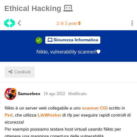
Ethical Hacking
2
di
2
post
Sicurezza Informatica
Nikto, vulnerability scanner!🛡️
Condividi
Samueleex
19 ago 2022
Modificato
Nikto è un server web collegabile e uno
scanner CGI
scritto in
Perl
, che utilizza
LibWhisker
di rfp per eseguire rapidi controlli di
sicurezza!
Per esempio possiamo testare host virtuali usando Nikto per
ottenere una maggiore copertura delle vulnerabilità.