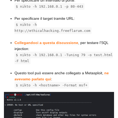
Per specificare un intervallo di porte:
$ nikto -h 192.168.0.1 -p 80-443
⠀
Per specificare il target tramite URL:
$ nikto -h
http://ethicalhacking.freeflarum.com
⠀
Collegandoci a questa discussione
, per testare l'SQL
injection:
$ nikto -h 192.168.0.1 -Tuning 79 -o test.html
-F html
⠀
Questo tool può essere anche collegato a Metasploit,
ne
avevamo parlato qui
:
$ nikto -h <hostname> -Format msf+