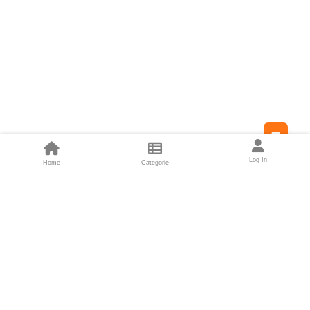
Feed
Log In
Home
Categorie
Fondatori