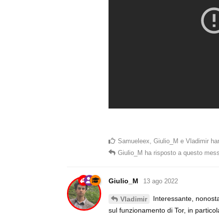
Samueleex
,
Giulio_M
e
Vladimir
han
Giulio_M
ha risposto a questo mes
Giulio_M
13 ago 2022
Interessante, nonostan
Vladimir
sul funzionamento di Tor, in particol