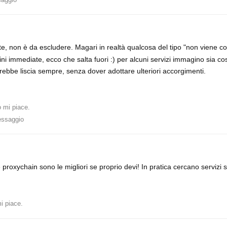
e, non è da escludere. Magari in realtà qualcosa del tipo "non viene c
gini immediate, ecco che salta fuori :) per alcuni servizi immagino sia cos
rebbe liscia sempre, senza dover adottare ulteriori accorgimenti.
 mi piace
.
essaggio
roxychain sono le migliori se proprio devi! In pratica cercano servizi 
i piace
.