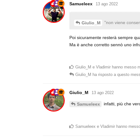
Samueleex
13 ago 2022
"non viene conserv
Giulio_M
Poi sicuramente resterà sempre qua
Ma è anche corretto sennò uno infr
Giulio_M
e
Vladimir
hanno messo m
Giulio_M
ha risposto a questo mes
Giulio_M
13 ago 2022
infatti, più che ve
Samueleex
Samueleex
e
Vladimir
hanno messo