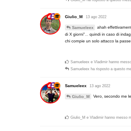
Giulio_M
13 ago 2022
ahah effettivament
Samueleex
di X giorni"... quindi in caso di inda
chi compie un solo attacco la passe
Samueleex
e
Vladimir
hanno messo
Samueleex
ha risposto a questo m
Samueleex
13 ago 2022
Vero, secondo me le p
Giulio_M
Giulio_M
e
Vladimir
hanno messo m