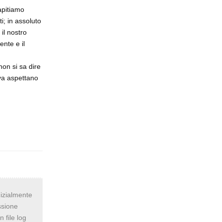
apitiamo
i; in assoluto
il nostro
ente e il
non si sa dire
iva aspettano
Rispondi
nizialmente
ssione
 file log