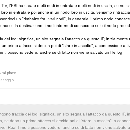
r, l'FBI ha creato molti nodi in entrata e molti nodi in uscita, se noi c
oro in entrata e poi anche in un nodo loro in uscita, veniamo rintracciat
sendoci un "rimbalzo fra i vari nodi", in generale il primo nodo conosce 
 conosce la destinazione, i nodi intermedi consocono solo il nodo preced
dei log: significa, un sito segnala l'attacco da questo IP, inizialmente 
po un primo attacco si decida poi di "stare in ascolto", a connessione att
e ti possono vedere, anche se di fatto non viene salvato un file log
 mi piace
.
essaggio
no traccia dei log: significa, un sito segnala l'attacco da questo IP, i
avia, se dopo un primo attacco si decida poi di "stare in ascolto", a conne
ivo, Real Time ti possono vedere, anche se di fatto non viene salvato un