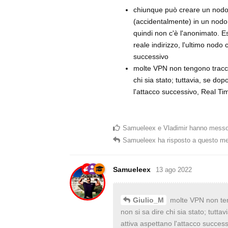
chiunque può creare un nodo To
(accidentalmente) in un nodo l
quindi non c'è l'anonimato. Es
reale indirizzo, l'ultimo nodo
successivo
molte VPN non tengono traccia 
chi sia stato; tuttavia, se do
l'attacco successivo, Real Tim
Samueleex
e
Vladimir
hanno messo
Samueleex
ha risposto a questo m
Samueleex
13 ago 2022
molte VPN non tengo
Giulio_M
non si sa dire chi sia stato; tutt
attiva aspettano l'attacco success