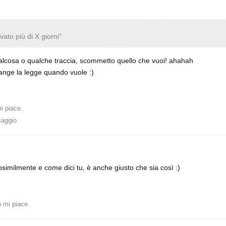
ato più di X giorni"
lcosa o qualche traccia, scommetto quello che vuoi! ahahah
ange la legge quando vuole :)
i piace
.
saggio
rosimilmente e come dici tu, è anche giusto che sia così :)
 mi piace
.