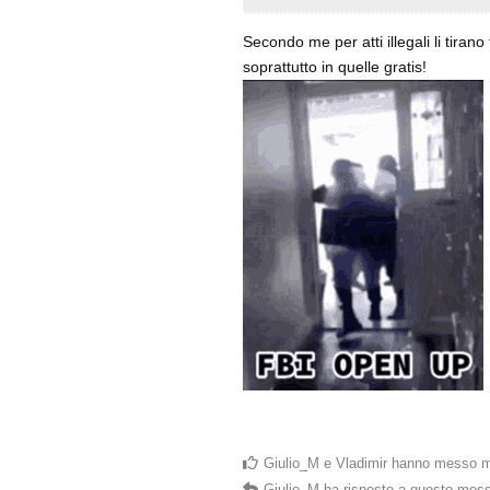
Secondo me per atti illegali li tirano
soprattutto in quelle gratis!
Giulio_M
e
Vladimir
hanno messo m
Giulio_M
ha risposto a questo mes