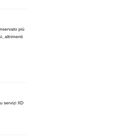
onservato più
ì, altrimenti
Rispondi
su servizi XD
Rispondi