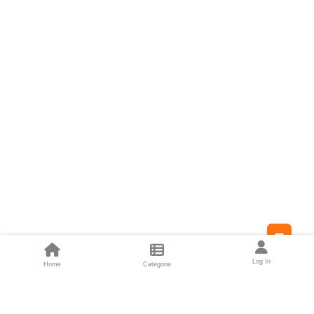
Feed
Log In
Home
Categorie