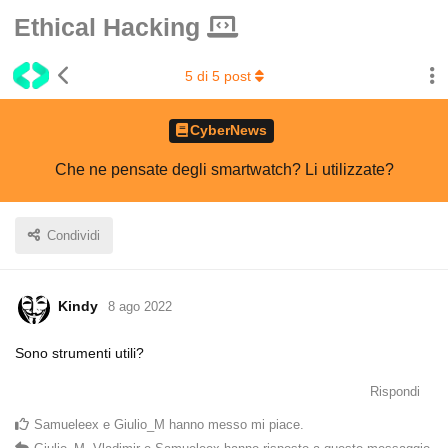
Ethical Hacking
5
di
5
post
CyberNews
Che ne pensate degli smartwatch? Li utilizzate?
Condividi
Kindy
8 ago 2022
Sono strumenti utili?
Rispondi
Samueleex
e
Giulio_M
hanno messo mi piace
.