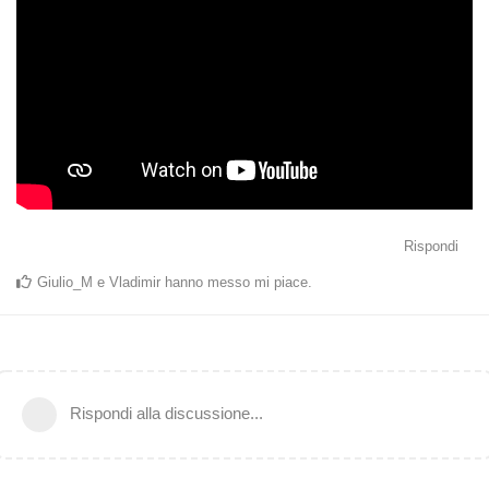
Rispondi
Giulio_M
e
Vladimir
hanno messo mi piace
.
Rispondi alla discussione...