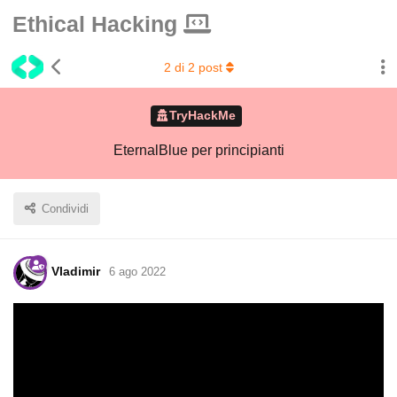
Ethical Hacking
2
di
2
post
TryHackMe
EternalBlue per principianti
Condividi
Vladimir
6 ago 2022