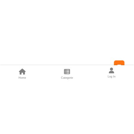
Feed
Log In
Home
Categorie