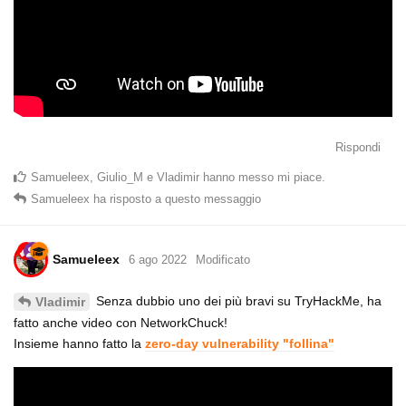
Rispondi
Samueleex
,
Giulio_M
e
Vladimir
hanno messo mi piace
.
Samueleex
ha risposto a questo messaggio
Samueleex
6 ago 2022
Modificato
Senza dubbio uno dei più bravi su TryHackMe, ha
Vladimir
fatto anche video con NetworkChuck!
Insieme hanno fatto la
zero-day vulnerability "follina"