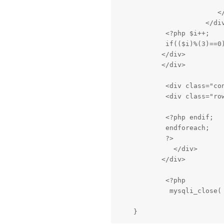
                           
                         </
                      </div
            <?php $i++;

            if(($i)%(3)==0)
           </div>

           </div>

            <div class="con
            <div class="row
            <?php endif;

            endforeach;

            ?>

              </div>

           </div>

            <?php

             mysqli_close( 
    }