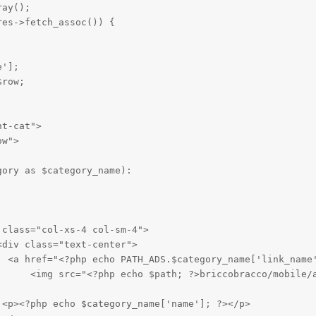
ay();

es->fetch_assoc()) {

'];   

row;

t-cat">

w">

ory as $category_name):

class="col-xs-4 col-sm-4">

div class="text-center">

  <a href="<?php echo PATH_ADS.$category_name['link_name'
      <img src="<?php echo $path; ?>briccobracco/mobile/a
<p><?php echo $category_name['name']; ?></p>
