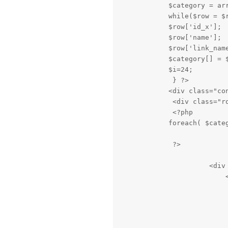
            $category = arr
            while($row = $r
            $row['id_x'];

            $row['name'];

            $row['link_name
            $category[] = $
            $i=24;

             } ?>

            <div class="con
             <div class="ro
             <?php

            foreach( $categ
             ?>

                      <div 
                          <
                          
                          
                           