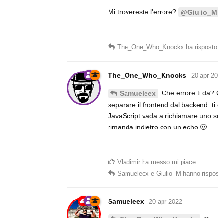
Mi trovereste l'errore?
@Giulio_M
The_One_Who_Knocks
ha risposto
The_One_Who_Knocks
20 apr 2
Che errore ti dà? 
Samueleex
separare il frontend dal backend: t
JavaScript vada a richiamare uno scr
rimanda indietro con un echo 🙂
Vladimir
ha messo mi piace
.
Samueleex
e
Giulio_M
hanno rispo
Samueleex
20 apr 2022