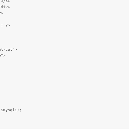
</a>

div>

>

: ?>

t-cat">

">

$mysqli);
