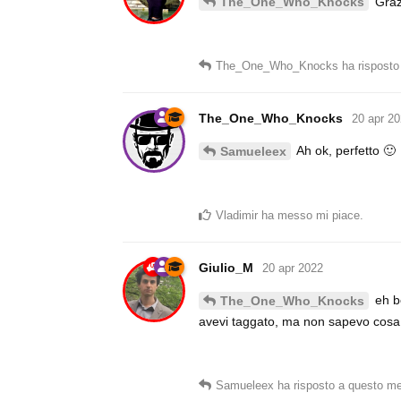
Grazi
The_One_Who_Knocks
The_One_Who_Knocks
ha risposto
The_One_Who_Knocks
20 apr 2
Ah ok, perfetto 🙂
Samueleex
Vladimir
ha messo mi piace
.
Giulio_M
20 apr 2022
eh be
The_One_Who_Knocks
avevi taggato, ma non sapevo cosa
Samueleex
ha risposto a questo m