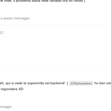
e mille, il problema stava nelle variabili ora ho risolto:)
 a questo messaggio
022
h, qui si vede la superiorità nel backend! :)
ho ben vis
@Samueleex
 rispondere XD
essaggio