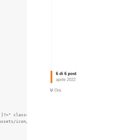
6
di
6
post
aprile 2022
Ora
]?>" class="img ctg text-center">

ssets/icon/<?php echo $category_name['link_name'].PNG; ?