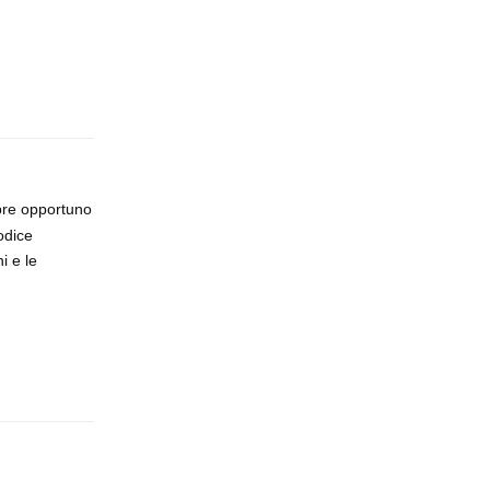
Rispondi
pre opportuno
odice
i e le
Rispondi