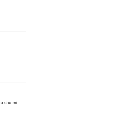
Rispondi
Rispondi
to che mi
Rispondi