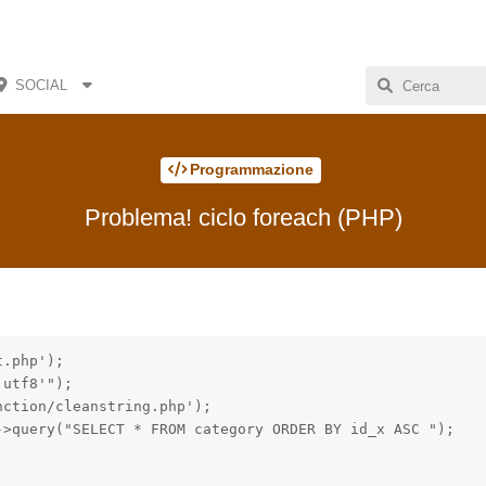
SOCIAL
Programmazione
Problema! ciclo foreach (PHP)
.php');

utf8'");

ction/cleanstring.php');

>query("SELECT * FROM category ORDER BY id_x ASC ");
