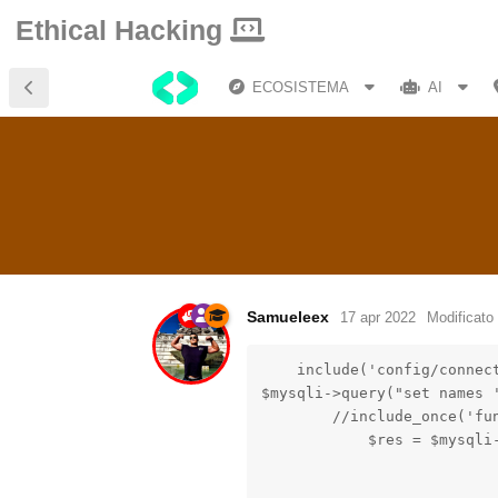
Ethical Hacking
ECOSISTEMA
AI
Samueleex
17 apr 2022
Modificato
    include('config/connect
$mysqli->query("set names '
        //include_once('fun
            $res = $mysqli-