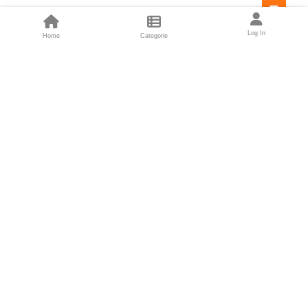
Feed
Log In
Home
Categorie
Fondatori