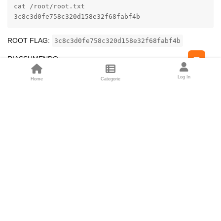
cat /root/root.txt

3c8c3d0fe758c320d158e32f68fabf4b
ROOT FLAG:
3c8c3d0fe758c320d158e32f68fabf4b
Feed
RIASSUMENDO:
Log In
Home
Categorie
Rispondi
Rispondi alla discussione...