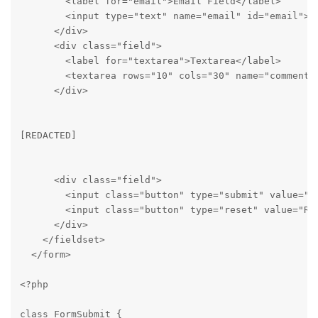
        <label for="email">Email Field</label>

        <input type="text" name="email" id="email">

      </div>

      <div class="field">

        <label for="textarea">Textarea</label>

        <textarea rows="10" cols="30" name="comments"
      </div>

[REDACTED]

      <div class="field">

        <input class="button" type="submit" value="Su
        <input class="button" type="reset" value="Res
      </div>

    </fieldset>

  </form>

<?php

class FormSubmit {
