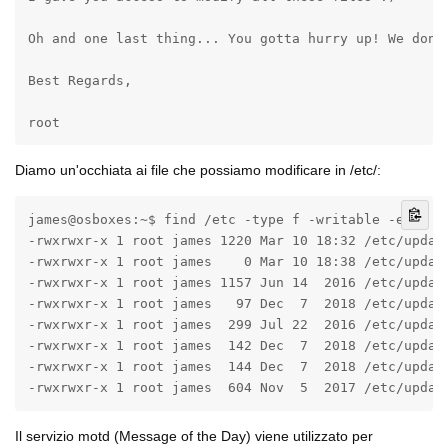
Oh and one last thing... You gotta hurry up! We don't
Best Regards,

root
Diamo un'occhiata ai file che possiamo modificare in /etc/:
james@osboxes:~$ find /etc -type f -writable -exec ls
-rwxrwxr-x 1 root james 1220 Mar 10 18:32 /etc/update
-rwxrwxr-x 1 root james    0 Mar 10 18:38 /etc/update
-rwxrwxr-x 1 root james 1157 Jun 14  2016 /etc/update
-rwxrwxr-x 1 root james   97 Dec  7  2018 /etc/update
-rwxrwxr-x 1 root james  299 Jul 22  2016 /etc/update
-rwxrwxr-x 1 root james  142 Dec  7  2018 /etc/update
-rwxrwxr-x 1 root james  144 Dec  7  2018 /etc/update
-rwxrwxr-x 1 root james  604 Nov  5  2017 /etc/updat
Il servizio motd (Message of the Day) viene utilizzato per