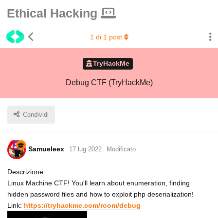
Ethical Hacking
1
di
1
post
TryHackMe
Debug CTF (TryHackMe)
Condividi
Samueleex
17 lug 2022
Modificato
Descrizione:
Linux Machine CTF! You'll learn about enumeration, finding
hidden password files and how to exploit php deserialization!
Link:
https://tryhackme.com/room/debug