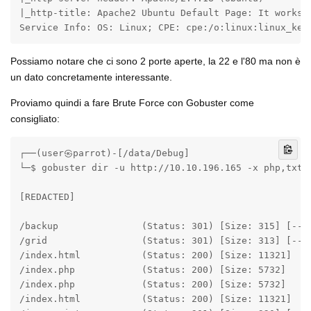
|_http-title: Apache2 Ubuntu Default Page: It works

Service Info: OS: Linux; CPE: cpe:/o:linux:linux_ker
Possiamo notare che ci sono 2 porte aperte, la 22 e l'80 ma non è
un dato concretamente interessante.
Proviamo quindi a fare Brute Force con Gobuster come
consigliato:
┌──(user㉿parrot)-[/data/Debug]

└─$ gobuster dir -u http://10.10.196.165 -x php,txt,b
[REDACTED]

/backup               (Status: 301) [Size: 315] [--> 
/grid                 (Status: 301) [Size: 313] [--> 
/index.html           (Status: 200) [Size: 11321]    
/index.php            (Status: 200) [Size: 5732]     
/index.php            (Status: 200) [Size: 5732]     
/index.html           (Status: 200) [Size: 11321]    