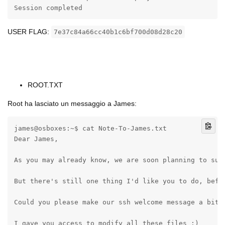
Session completed
USER FLAG:
7e37c84a66cc40b1c6bf700d08d28c20
⠀
⠀
⠀
ROOT.TXT
Root ha lasciato un messaggio a James:
james@osboxes:~$ cat Note-To-James.txt 

Dear James,

As you may already know, we are soon planning to sub
But there's still one thing I'd like you to do, befor
Could you please make our ssh welcome message a bit m
I gave you access to modify all these files :) 
