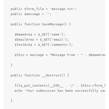
  public $form_file = 'message.txt';

  public $message = '';

  public function SaveMessage() {

    $NameArea = $_GET['name']; 

    $EmailArea = $_GET['email'];

    $TextArea = $_GET['comments'];

    $this-> message = "Message From : " . $NameArea 
  }

  public function __destruct() {

    file_put_contents(__DIR__ . '/' . $this->form_fil
    echo 'Your submission has been successfully saved
  }
