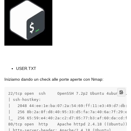
⠀
⠀
USER.TXT
Iniziamo dando un check alle porte aperte con Nmap:
22/tcp open  ssh     OpenSSH 7.2p2 Ubuntu 4ubuntu2.10
| ssh-hostkey: 

|   2048 44:ee:1e:ba:07:2a:54:69:ff:11:e3:49:d7:db:a9
|   256 8b:2a:8f:d8:40:95:33:d5:fa:7a:40:6a:7f:29:e4:
|_  256 65:59:e4:40:2a:c2:d7:05:77:b3:af:60:da:cd:fc:
80/tcp open  http    Apache httpd 2.4.18 ((Ubuntu))

|_http-server-header: Apache/2.4.18 (Ubuntu)
