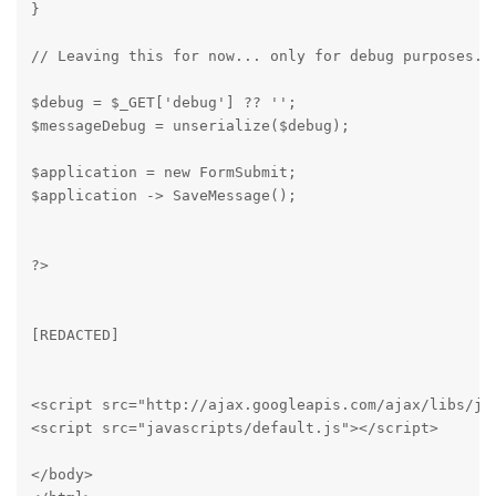
}

// Leaving this for now... only for debug purposes...
$debug = $_GET['debug'] ?? '';

$messageDebug = unserialize($debug);

$application = new FormSubmit;

$application -> SaveMessage();

?>

[REDACTED]

<script src="http://ajax.googleapis.com/ajax/libs/jqu
<script src="javascripts/default.js"></script>

</body>
