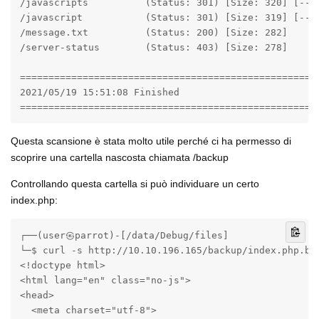
/javascripts          (Status: 301) [Size: 320] [--> 
/javascript           (Status: 301) [Size: 319] [--> 
/message.txt          (Status: 200) [Size: 282]      
/server-status        (Status: 403) [Size: 278]      
=====================================================
2021/05/19 15:51:08 Finished

====================================================
Questa scansione è stata molto utile perché ci ha permesso di
scoprire una cartella nascosta chiamata /backup
Controllando questa cartella si può individuare un certo
index.php:
┌──(user㉿parrot)-[/data/Debug/files]

└─$ curl -s http://10.10.196.165/backup/index.php.bak
<!doctype html>

<html lang="en" class="no-js">

<head>

  <meta charset="utf-8">
