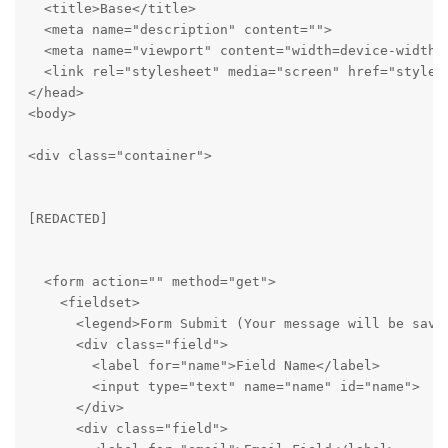
  <title>Base</title>

  <meta name="description" content="">

  <meta name="viewport" content="width=device-width, 
  <link rel="stylesheet" media="screen" href="style.c
</head>

<body>

<div class="container">

[REDACTED]

  <form action="" method="get">

    <fieldset>

      <legend>Form Submit (Your message will be save
      <div class="field">

        <label for="name">Field Name</label>

        <input type="text" name="name" id="name">

      </div>

      <div class="field">
