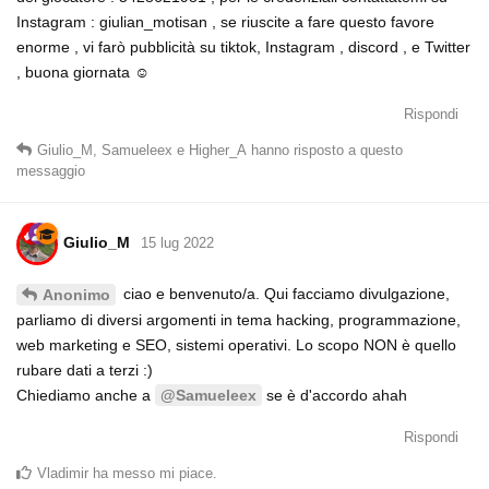
Instagram : giulian_motisan , se riuscite a fare questo favore
enorme , vi farò pubblicità su tiktok, Instagram , discord , e Twitter
, buona giornata ☺️
Rispondi
Giulio_M
,
Samueleex
e
Higher_A
hanno risposto a questo
messaggio
Giulio_M
15 lug 2022
ciao e benvenuto/a. Qui facciamo divulgazione,
Anonimo
parliamo di diversi argomenti in tema hacking, programmazione,
web marketing e SEO, sistemi operativi. Lo scopo NON è quello
rubare dati a terzi :)
Chiediamo anche a
se è d'accordo ahah
@Samueleex
Rispondi
Vladimir
ha messo mi piace
.