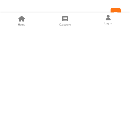
Feed
Log In
Home
Categorie
Fondatori