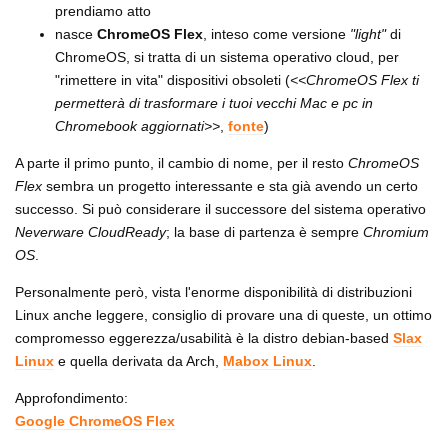
prendiamo atto
nasce
ChromeOS Flex
, inteso come versione
"light"
di
ChromeOS, si tratta di un sistema operativo cloud, per
"rimettere in vita" dispositivi obsoleti (
<<ChromeOS Flex ti
permetterà di trasformare i tuoi vecchi Mac e pc in
Chromebook aggiornati>>
,
fonte
)
A parte il primo punto, il cambio di nome, per il resto
ChromeOS
Flex
sembra un progetto interessante e sta già avendo un certo
successo. Si può considerare il successore del sistema operativo
Neverware CloudReady
; la base di partenza è sempre
Chromium
OS
.
Personalmente però, vista l'enorme disponibilità di distribuzioni
Linux anche leggere, consiglio di provare una di queste, un ottimo
compromesso eggerezza/usabilità è la distro debian-based
Slax
Linux
e quella derivata da Arch,
Mabox Linux
.
Approfondimento:
Google ChromeOS Flex