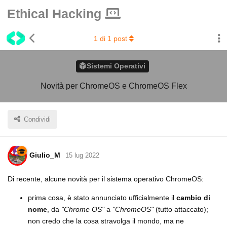
Ethical Hacking
1
di
1
post
Sistemi Operativi
Novità per ChromeOS e ChromeOS Flex
Condividi
Giulio_M
15 lug 2022
Di recente, alcune novità per il sistema operativo ChromeOS:
prima cosa, è stato annunciato ufficialmente il
cambio di
nome
, da
"Chrome OS"
a
"ChromeOS"
(tutto attaccato);
non credo che la cosa stravolga il mondo, ma ne