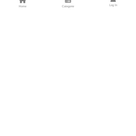
Log In
Home
Categorie
Fondatori