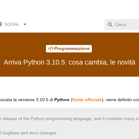
SOCIAL
Programmazione
Arriva Python 3.10.5: cosa cambia, le novità
asciata la versione 3.10.5 di
Python
(
fonte ufficiale
), viene definito cos
or release of the Python programming language, and it contains many 
0 bugfixes and docs changes