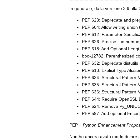
In generale, dalla versione 3.9 alla 
PEP 623: Deprecate and prep
PEP 604: Allow writing union 
PEP 612: Parameter Specifica
PEP 626: Precise line number
PEP 618: Add Optional Lengt
bpo-12782: Parenthesized con
PEP 632: Deprecate distutils
PEP 613: Explicit Type Aliase
PEP 634: Structural Pattern M
PEP 635: Structural Pattern 
PEP 636: Structural Pattern M
PEP 644: Require OpenSSL 1
PEP 624: Remove Py_UNICO
PEP 597: Add optional Enco
PEP =
Python Enhancement Propos
Non ho ancora avuto modo di fare de