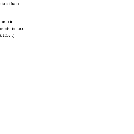
iù diffuse
mento in
lmente in fase
.10.5 :)
Rispondi
Rispondi