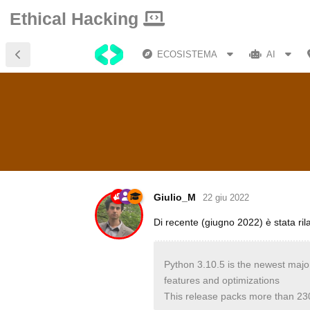
Ethical Hacking
ECOSISTEMA
AI
Giulio_M
22 giu 2022
Di recente (giugno 2022) è stata ril
Python 3.10.5 is the newest maj
features and optimizations
This release packs more than 23