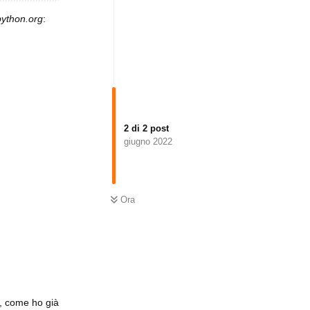
python.org
:
2
di
2
post
giugno 2022
Ora
a, come ho già