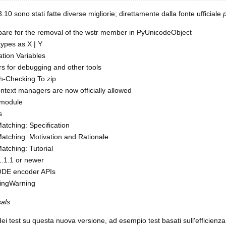
3.10 sono stati fatte diverse migliorie; direttamente dalla fonte ufficiale
are for the removal of the wstr member in PyUnicodeObject
types as X | Y
tion Variables
s for debugging and other tools
h-Checking To zip
text managers are now officially allowed
 module
s
atching: Specification
Matching: Motivation and Rationale
atching: Tutorial
.1.1 or newer
DE encoder APIs
dingWarning
als
i test su questa nuova versione, ad esempio test basati sull'efficienz