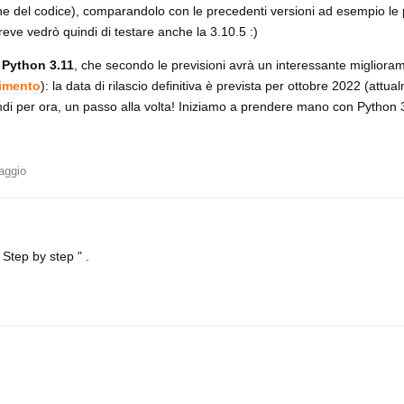
ne del codice), comparandolo con le precedenti versioni ad esempio le p
eve vedrò quindi di testare anche la 3.10.5 :)
a
Python 3.11
, che secondo le previsioni avrà un interessante migliora
imento
): la data di rilascio definitiva è prevista per ottobre 2022 (attua
ndi per ora, un passo alla volta! Iniziamo a prendere mano con Python 3
aggio
Step by step " .