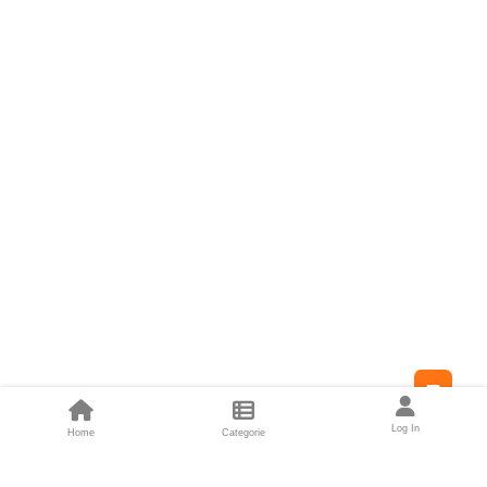
Feed
Log In
Home
Categorie