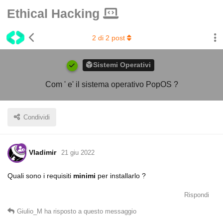
Ethical Hacking
2
di
2
post
Sistemi Operativi
Com ' e' il sistema operativo PopOS ?
Condividi
Vladimir
21 giu 2022
Quali sono i requisiti
minimi
per installarlo ?
Rispondi
Giulio_M
ha risposto a questo messaggio