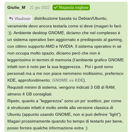
Giulio_M
21 giu 2022
Risposta migliore
distribuzione basata su Debian/Ubuntu,
Vladimir
veramente devo ancora testarla come si deve (magari lo farò
:)). Ambiente desktop GNOME, diciamo che nel complesso è
un sistema operativo ben aggiornato e predisposto al gaming,
con ottimo supporto AMD e NVIDIA. Il sistema operativo in sé
non occupa molto spazio, diciamo però che non è
leggerissimo in termini di memoria (l'ambiente grafico GNOME
infatti non è noto per la sua leggerezza... Poi i gusti sono
personali ma a me non piace nemmeno moltissimo, preferisco
KDE, approfondimento:
GNOME vs KDE
).
Requisiti minimi di sistema, vengono indicati 3 GB di RAM,
almeno 4 GB consigliati.
Ripeto, quanto a "leggerezza" sono un po' scettico, per come
è strutturato infatti è molto simile alla versione classica di
Ubuntu (appunto usando GNOME, non si può definire "light").
Magari prossimamente quando ho tempo di testarlo per bene,
posso fornire qualche informazione extra :)