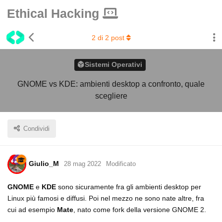
Ethical Hacking
2
di
2
post
Sistemi Operativi
GNOME vs KDE: ambienti desktop a confronto, quale
scegliere
Condividi
Giulio_M
28 mag 2022
Modificato
GNOME
e
KDE
sono sicuramente fra gli ambienti desktop per
Linux più famosi e diffusi. Poi nel mezzo ne sono nate altre, fra
cui ad esempio
Mate
, nato come fork della versione GNOME 2.