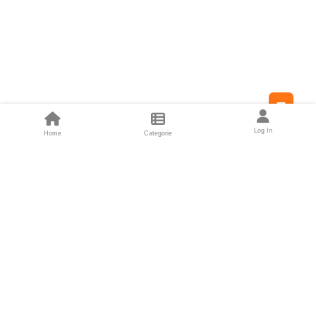
Feed
Log In
Home
Categorie
Fondatori