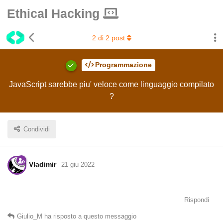
Ethical Hacking
2
di
2
post
Programmazione
JavaScript sarebbe piu' veloce come linguaggio compilato
?
Condividi
Vladimir
21 giu 2022
Rispondi
Giulio_M
ha risposto a questo messaggio