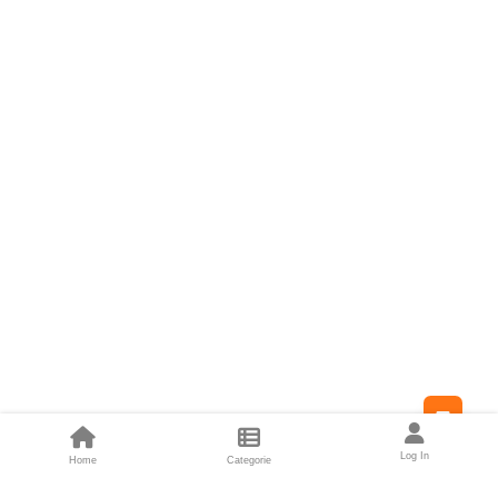
Feed
Log In
Home
Categorie