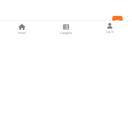
Feed
Log In
Home
Categorie
Fondatori