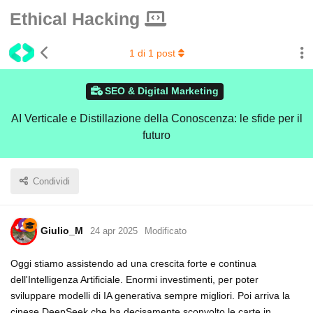
Ethical Hacking
1
di
1
post
SEO & Digital Marketing
AI Verticale e Distillazione della Conoscenza: le sfide per il
futuro
Condividi
Giulio_M
24 apr 2025
Modificato
Oggi stiamo assistendo ad una crescita forte e continua
dell'Intelligenza Artificiale. Enormi investimenti, per poter
sviluppare modelli di IA generativa sempre migliori. Poi arriva la
cinese DeepSeek che ha decisamente sconvolto le carte in