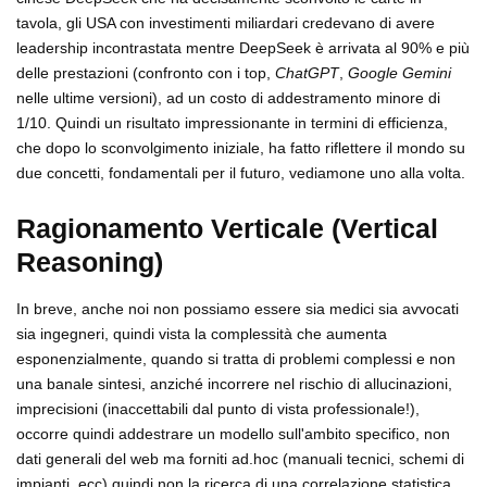
tavola, gli USA con investimenti miliardari credevano di avere
leadership incontrastata mentre DeepSeek è arrivata al 90% e più
delle prestazioni (confronto con i top,
ChatGPT
,
Google Gemini
nelle ultime versioni), ad un costo di addestramento minore di
1/10. Quindi un risultato impressionante in termini di efficienza,
che dopo lo sconvolgimento iniziale, ha fatto riflettere il mondo su
due concetti, fondamentali per il futuro, vediamone uno alla volta.
Ragionamento Verticale (Vertical
Reasoning)
In breve, anche noi non possiamo essere sia medici sia avvocati
sia ingegneri, quindi vista la complessità che aumenta
esponenzialmente, quando si tratta di problemi complessi e non
una banale sintesi, anziché incorrere nel rischio di allucinazioni,
imprecisioni (inaccettabili dal punto di vista professionale!),
occorre quindi addestrare un modello sull'ambito specifico, non
dati generali del web ma forniti ad.hoc (manuali tecnici, schemi di
impianti, ecc) quindi non la ricerca di una correlazione statistica