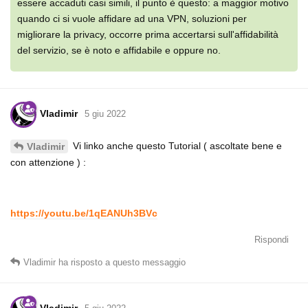
essere accaduti casi simili, il punto è questo: a maggior motivo
quando ci si vuole affidare ad una VPN, soluzioni per
migliorare la privacy, occorre prima accertarsi sull'affidabilità
del servizio, se è noto e affidabile e oppure no.
Vladimir
5 giu 2022
Vi linko anche questo Tutorial ( ascoltate bene e
Vladimir
con attenzione ) :
https://youtu.be/1qEANUh3BVc
Rispondi
Vladimir
ha risposto a questo messaggio