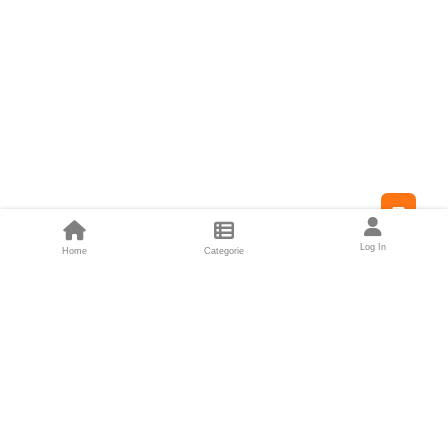
Feed
Log In
Home
Categorie
Fondatori