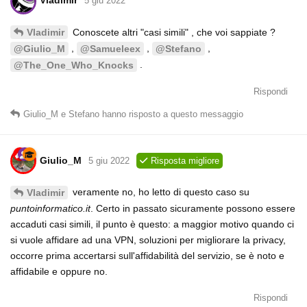
Vladimir
5 giu 2022
Conoscete altri "casi simili" , che voi sappiate ?
Vladimir
,
,
,
@Giulio_M
@Samueleex
@Stefano
.
@The_One_Who_Knocks
Rispondi
Giulio_M
e
Stefano
hanno risposto a questo messaggio
Giulio_M
5 giu 2022
Risposta migliore
veramente no, ho letto di questo caso su
Vladimir
puntoinformatico.it
. Certo in passato sicuramente possono essere
accaduti casi simili, il punto è questo: a maggior motivo quando ci
si vuole affidare ad una VPN, soluzioni per migliorare la privacy,
occorre prima accertarsi sull'affidabilità del servizio, se è noto e
affidabile e oppure no.
Rispondi