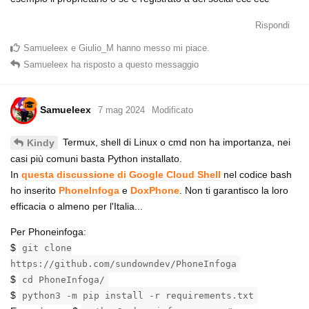
Rispondi
Samueleex
e
Giulio_M
hanno messo mi piace
.
Samueleex
ha risposto a questo messaggio
Samueleex
7 mag 2024
Modificato
Termux, shell di Linux o cmd non ha importanza, nei
Kindy
casi più comuni basta Python installato.
In
questa discussione di Google Cloud Shell
nel codice bash
ho inserito
PhoneInfoga
e
DoxPhone
. Non ti garantisco la loro
efficacia o almeno per l'Italia...
Per Phoneinfoga:
$
git clone
https://github.com/sundowndev/PhoneInfoga
$
cd PhoneInfoga/
$
python3 -m pip install -r requirements.txt