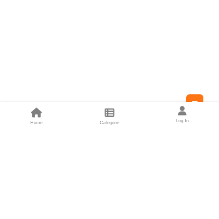
Feed
Log In
Home
Categorie
Fondatori