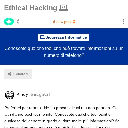
Ethical Hacking
4
di
4
post
Sicurezza Informatica
Conoscete qualche tool che può trovare informazioni su un
numero di telefono?
Condividi
Kindy
6 mag 2024
Preferirei per termux. Ne ho provati alcuni ma non partono. Od
altri danno pochissime info. Conoscete qualche tool osint o
qualcosa del genere in grado di dare molte più informazioni? Ad
esempio il proprietario o se è registrato a dei social ecc ecc