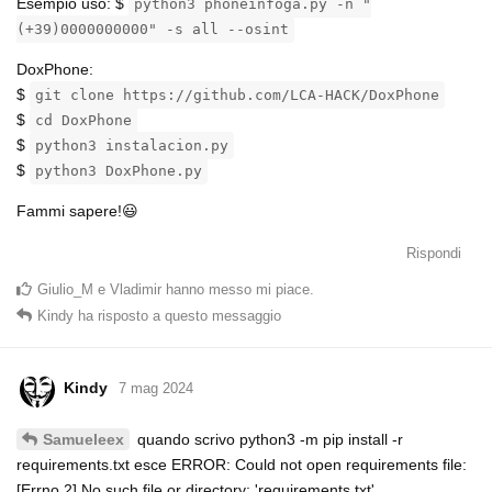
Esempio uso: $
python3 phoneinfoga.py -n "
(+39)0000000000" -s all --osint
DoxPhone:
$
git clone https://github.com/LCA-HACK/DoxPhone
$
cd DoxPhone
$
python3 instalacion.py
$
python3 DoxPhone.py
Fammi sapere!😃
Rispondi
Giulio_M
e
Vladimir
hanno messo mi piace
.
Kindy
ha risposto a questo messaggio
Kindy
7 mag 2024
quando scrivo python3 -m pip install -r
Samueleex
requirements.txt esce ERROR: Could not open requirements file:
[Errno 2] No such file or directory: 'requirements.txt'