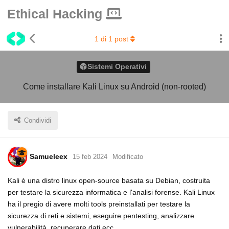
Ethical Hacking
1
di
1
post
Sistemi Operativi
Come installare Kali Linux su Android (non-rooted)
Condividi
Samueleex
15 feb 2024
Modificato
Kali è una distro linux open-source basata su Debian, costruita
per testare la sicurezza informatica e l'analisi forense. Kali Linux
ha il pregio di avere molti tools preinstallati per testare la
sicurezza di reti e sistemi, eseguire pentesting, analizzare
vulnerabilità, recuperare dati ecc.