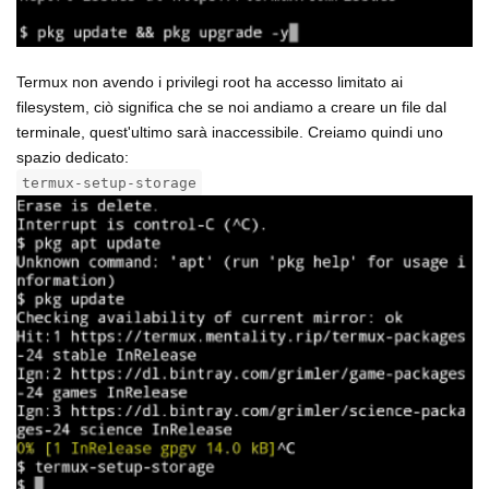
Termux non avendo i privilegi root ha accesso limitato ai
filesystem, ciò significa che se noi andiamo a creare un file dal
terminale, quest'ultimo sarà inaccessibile. Creiamo quindi uno
spazio dedicato:
termux-setup-storage