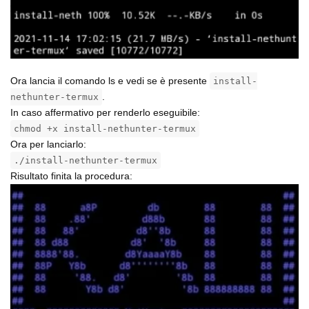
Ora lancia il comando ls e vedi se è presente
install-
.
nethunter-termux
In caso affermativo per renderlo eseguibile:
chmod +x install-nethunter-termux
Ora per lanciarlo:
./install-nethunter-termux
Risultato finita la procedura: