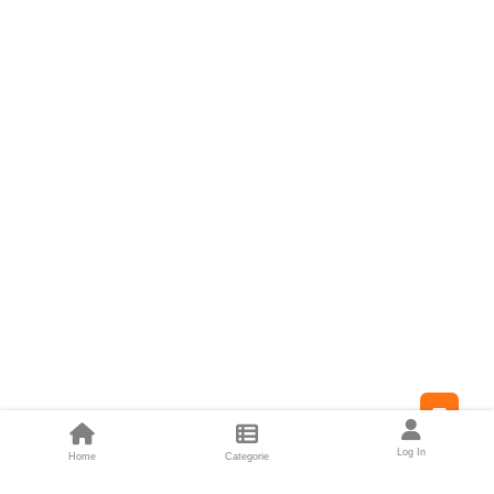
Feed
Log In
Home
Categorie