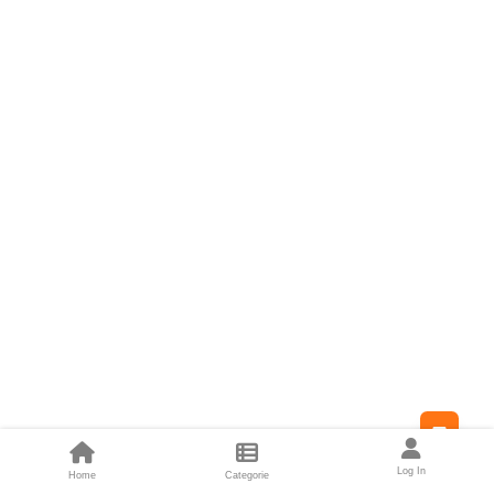
Feed
Log In
Home
Categorie