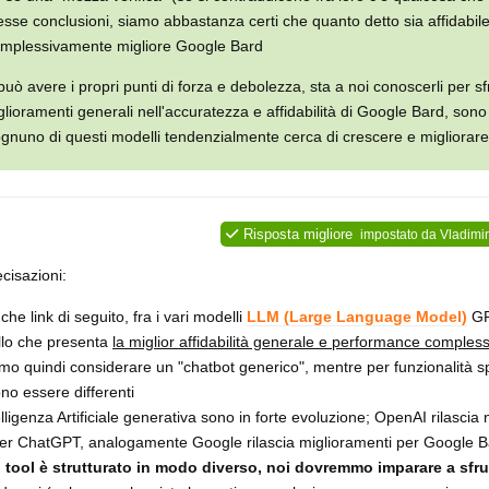
esse conclusioni, siamo abbastanza certi che quanto detto sia affidabile);
omplessivamente migliore Google Bard
ò avere i propri punti di forza e debolezza, sta a noi conoscerli per sfr
glioramenti generali nell'accuratezza e affidabilità di Google Bard, so
ognuno di questi modelli tendenzialmente cerca di crescere e migliorar
Risposta migliore
impostato da
Vladimir
cisazioni:
he link di seguito, fra i vari modelli
LLM (Large Language Model)
GP
llo che presenta
la miglior affidabilità generale e performance comples
mo quindi considerare un "chatbot generico", mentre per funzionalità s
ono essere differenti
elligenza Artificiale generativa sono in forte evoluzione; OpenAI rilascia
 per ChatGPT, analogamente Google rilascia miglioramenti per Google 
 tool è strutturato in modo diverso, noi dovremmo imparare a sfrut