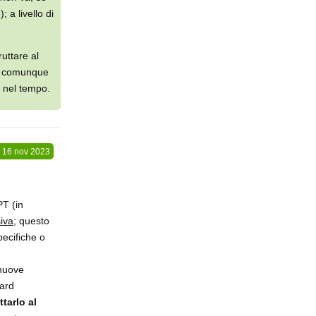
 a livello di
uttare al
no comunque
e nel tempo.
16 nov 2023
T (in
siva
; questo
pecifiche o
 nuove
Bard
tarlo al