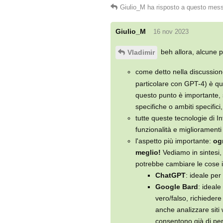
Giulio_M
ha risposto a questo mes
Giulio_M
16 nov 2023
beh allora, alcune p
Vladimir
come detto nella discussione 
particolare con GPT-4) è q
questo punto è importante, 
specifiche o ambiti specifici
tutte queste tecnologie di I
funzionalità e miglioramen
l'aspetto più importante:
og
meglio!
Vediamo in sintesi,
potrebbe cambiare le cose i
ChatGPT
: ideale per
Google Bard
: ideale
vero/falso, richieder
anche analizzare siti
consentono già di per