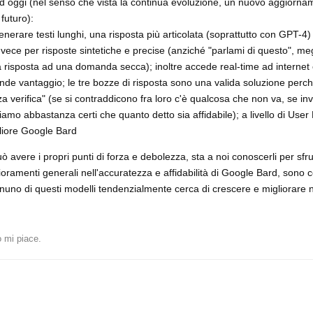
ad oggi (nel senso che vista la continua evoluzione, un nuovo aggiorna
futuro):
generare testi lunghi, una risposta più articolata (soprattutto con GPT-4)
invece per risposte sintetiche e precise (anziché "parlami di questo", me
la risposta ad una domanda secca); inoltre accede real-time ad interne
rande vantaggio; le tre bozze di risposta sono una valida soluzione per
a verifica" (se si contraddicono fra loro c'è qualcosa che non va, se in
siamo abbastanza certi che quanto detto sia affidabile); a livello di Use
iore Google Bard
 avere i propri punti di forza e debolezza, sta a noi conoscerli per sfru
ioramenti generali nell'accuratezza e affidabilità di Google Bard, son
nuno di questi modelli tendenzialmente cerca di crescere e migliorare 
 mi piace
.