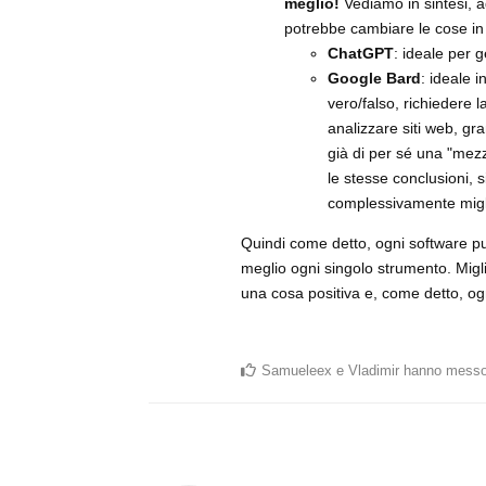
meglio!
Vediamo in sintesi, 
potrebbe cambiare le cose in 
ChatGPT
: ideale per 
Google Bard
: ideale 
vero/falso, richiedere 
analizzare siti web, g
già di per sé una "mezz
le stesse conclusioni, 
complessivamente migl
Quindi come detto, ogni software può
meglio ogni singolo strumento. Migl
una cosa positiva e, come detto, og
Samueleex
e
Vladimir
hanno messo