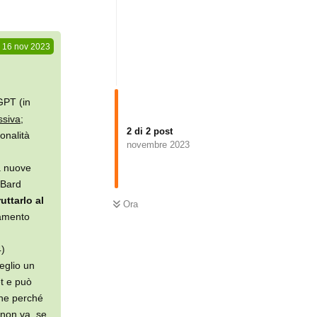
16 nov 2023
PT (in
ssiva
;
2
di
2
post
onalità
novembre 2023
ia nuove
 Bard
uttarlo al
Ora
namento
4)
eglio un
et e può
one perché
 non va, se