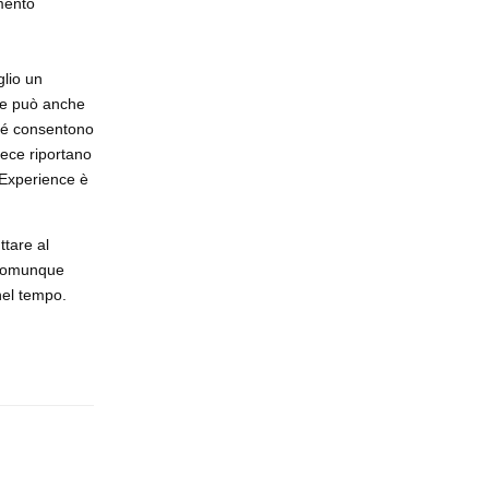
mento
glio un
t e può anche
ché consentono
vece riportano
r Experience è
ttare al
o comunque
nel tempo.
Rispondi