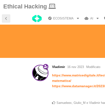
Ethical Hacking
ECOSISTEMA
AI
Vladimir
16 nov 2023
Modificato
https://www.matricedigitale.it/te
matematica/
https://www.datamanager.it/2023/
Samueleex
,
Giulio_M
e
Vladimir
han