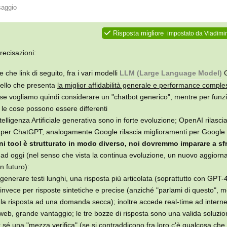
saggio
Risposta migliore
impostato da
Vladimir
recisazioni:
che link di seguito, fra i vari modelli
LLM (Large Language Model)
G
uello che presenta
la miglior affidabilità generale e performance comple
se vogliamo quindi considerare un "chatbot generico", mentre per funzi
, le cose possono essere differenti
ntelligenza Artificiale generativa sono in forte evoluzione; OpenAI rilasc
ti per ChatGPT, analogamente Google rilascia miglioramenti per Google
ni tool è strutturato in modo diverso, noi dovremmo imparare a sfr
 ad oggi (nel senso che vista la continua evoluzione, un nuovo aggior
n futuro):
 generare testi lunghi, una risposta più articolata (soprattutto con GPT-
 invece per risposte sintetiche e precise (anziché "parlami di questo", m
e la risposta ad una domanda secca); inoltre accede real-time ad intern
 web, grande vantaggio; le tre bozze di risposta sono una valida soluzi
 sé una "mezza verifica" (se si contraddicono fra loro c'è qualcosa che