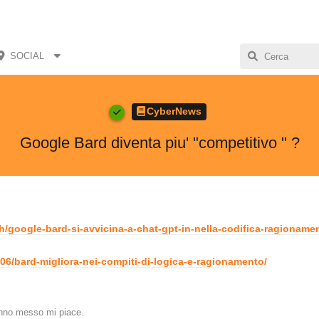
SOCIAL
CyberNews
Google Bard diventa piu' "competitivo " ?
ch/google-bard-si-avvicina-a-chat-gpt-in-nella-codifica-ragioname
06/bard-migliora-nei-compiti-di-logica-e-ragionamento/
no messo mi piace
.