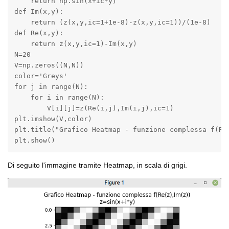
    return np.sin(x+ic*y)

def Im(x,y):

    return (z(x,y,ic=1+1e-8)-z(x,y,ic=1))/(1e-8)

def Re(x,y):

    return z(x,y,ic=1)-Im(x,y)

N=20

V=np.zeros((N,N))

color='Greys'

for j in range(N):

    for i in range(N):

        V[i][j]=z(Re(i,j),Im(i,j),ic=1)

plt.imshow(V,color)

plt.title("Grafico Heatmap - funzione complessa f(Re(
plt.show()
Di seguito l'immagine tramite Heatmap, in scala di grigi.