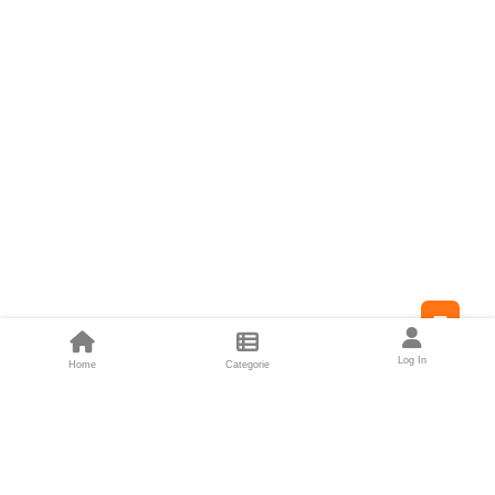
Feed
Log In
Home
Categorie