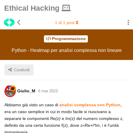
Ethical Hacking
1
di
1
post
Programmazione
Python - Heatmap per analisi complessa non lineare
Condividi
Giulio_M
6 mar 2023
Abbiamo già visto un caso di
analisi complessa con Python
,
era un caso semplice in cui in modo facile si riuscivano a
separare le componenti
Re(z)
e
Im(z)
del numero complesso z,
definito da una certa funzione f(z), dove z=Re+i*Im, i è l'unità
immaginaria.