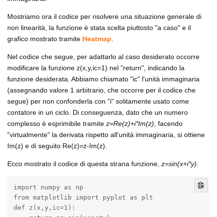
Mostriamo ora il codice per risolvere una situazione generale di
non linearità, la funzione è stata scelta piuttosto "a caso" e il
grafico mostrato tramite
Heatmap
.
Nel codice che segue, per adattarlo al caso desiderato occorre
modificare la funzione z(x,y,ic=1) nel "return", indicando la
funzione desiderata. Abbiamo chiamato "ic" l'unità immaginaria
(assegnando valore 1 arbitrario, che occorre per il codice che
segue) per non confonderla con "i" solitamente usato come
contatore in un ciclo. Di conseguenza, dato che un numero
complesso è esprimibile tramite
z=Re(z)+i*Im(z)
, facendo
"virtualmente" la derivata rispetto all'unità immaginaria, si ottiene
Im(z) e di seguito Re(z)=z-Im(z).
Ecco mostrato il codice di questa strana funzione,
z=sin(x+i*y)
.
import numpy as np

from matplotlib import pyplot as plt

def z(x,y,ic=1):
