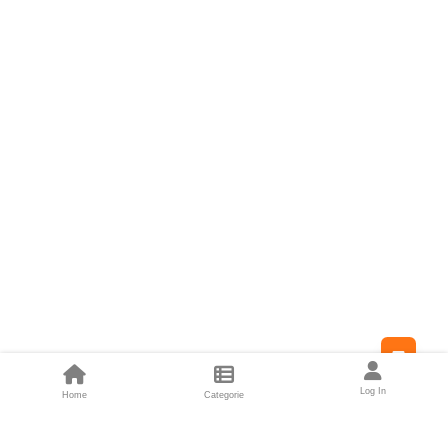
Feed
Log In
Home
Categorie