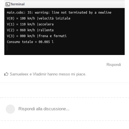
Rispondi
Samueleex
e
Vladimir
hanno messo mi piace
.
Rispondi alla discussione...