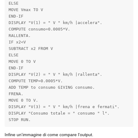
ELSE

MOVE Vmax TO V

END-IF

DISPLAY "V(1) = " V " km/h |accelera".

COMPUTE consumo=0.0005*V.

RALLENTA.

IF x2<V

SUBTRACT x2 FROM V

ELSE

MOVE 0 TO V

END-IF

DISPLAY "V(2) = " V " km/h |rallenta".

COMPUTE TEMP=0.0005*V.

ADD TEMP to consumo GIVING consumo.

FRENA.

MOVE 0 TO V.

DISPLAY "V(3) = " V " km/h |frena e fermati".

DISPLAY "Consumo totale = " consumo " l".

STOP RUN.
Infine un'immagine di come compare l'output.