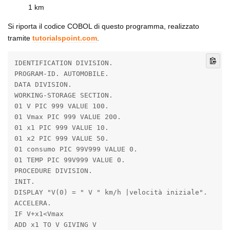
1 km
Si riporta il codice COBOL di questo programma, realizzato
tramite
tutorialspoint.com
.
IDENTIFICATION DIVISION.

PROGRAM-ID. AUTOMOBILE.

DATA DIVISION.

WORKING-STORAGE SECTION.

01 V PIC 999 VALUE 100.

01 Vmax PIC 999 VALUE 200.

01 x1 PIC 999 VALUE 10.

01 x2 PIC 999 VALUE 50.

01 consumo PIC 99V999 VALUE 0.

01 TEMP PIC 99V999 VALUE 0.

PROCEDURE DIVISION.

INIT.

DISPLAY "V(0) = " V " km/h |velocità iniziale".

ACCELERA.

IF V+x1<Vmax

ADD x1 TO V GIVING V
